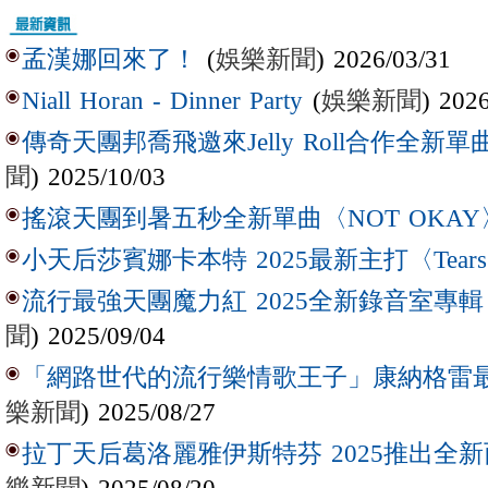
(
娛樂新聞
) 2026/03/31
孟漢娜回來了！
(
娛樂新聞
) 202
Niall Horan - Dinner Party
傳奇天團邦喬飛邀來Jelly Roll合作全新單曲〈L
聞
) 2025/10/03
搖滾天團到暑五秒全新單曲〈NOT OKAY
小天后莎賓娜卡本特 2025最新主打〈Tear
流行最強天團魔力紅 2025全新錄音室專輯【Lov
聞
) 2025/09/04
「網路世代的流行樂情歌王子」康納格雷最新作
樂新聞
) 2025/08/27
拉丁天后葛洛麗雅伊斯特芬 2025推出全新西