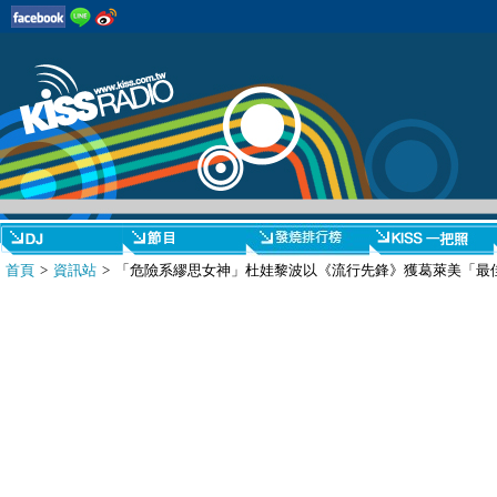
首頁
>
資訊站
> 「危險系繆思女神」杜娃黎波以《流行先鋒》獲葛萊美「最