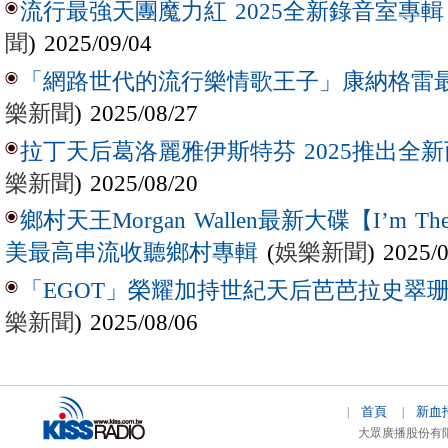
流行最強天團魔力紅 2025全新錄音室專輯【Lov
聞
) 2025/09/04
「網路世代的流行樂情歌王子」康納格雷最新作
樂新聞
) 2025/08/27
拉丁天后葛洛麗雅伊斯特芬 2025推出全新西
樂新聞
) 2025/08/20
鄉村天王Morgan Wallen最新大碟【I’m The
(
娛樂新聞
) 2025/
美最高串流收聽鄉村專輯
「EGOT」榮耀加持世紀天后芭芭拉史翠珊 
樂新聞
) 2025/08/06
首頁
新血
|
|
大眾廣播股份有限公司 