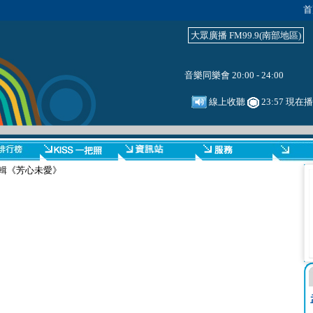
首
大眾廣播 FM99.9(南部地區)
音樂同樂會 20:00 - 24:00
線上收聽
23:57 現在
輯《芳心未愛》