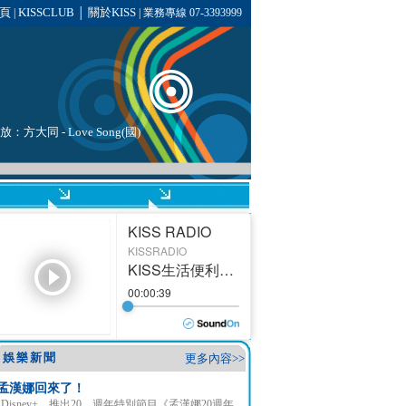
頁
KISSCLUB
關於KISS
|
│
| 業務專線 07-3393999
播放：
方大同
-
Love Song(國)
娛樂新聞
更多內容>>
孟漢娜回來了！
Disney+ 推出20 週年特別節目《孟漢娜20週年