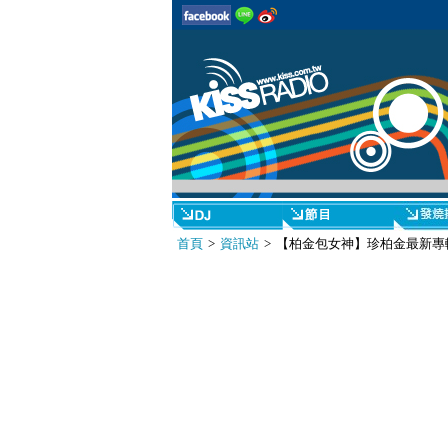
首頁
>
資訊站
> 【柏金包女神】珍柏金最新專