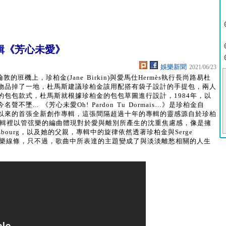
輯《芳心未愛》
娛樂新聞
2021/06/23
班機上，珍柏金(Jane Birkin)與愛馬仕Hermès執行長尚路易杜
物品掉了一地，杜馬斯建議珍柏金該用配搭有袋子設計的手提包，兩人
包包款式，杜馬斯就根據珍柏金的包包草圖進行設計，1984年，以
... 《芳心未愛Oh! Pardon Tu Dormais…》是珍柏金自
冬天的小孩」以來的首張全新創作專輯，這張間隔超過十年的專輯的靈感源自於珍柏
專輯裡以管弦樂的編曲體現對於愛與離別所產生的沈重焦慮感，像是擁
nsbourg，以及她的父親，專輯中的旋律依然透著珍柏金與Serge
國流行樂線條，只不過，歌曲中所表達的主題變成了與淡淡離愁相關的人生