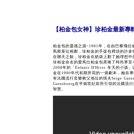
【柏金包女神】珍柏金最新專
柏金包的靈感之源~1981年，在由巴黎飛往倫敦的
馬斯座位相鄰，珍柏金的手提包裡頭的許多
在聊天之餘，珍柏金在紙袋上劃了她理想中的
珍柏金命名的愛馬仕柏金包席捲了時尚界至今名聲不墜
2008年的「Enfants D'Hiver 
金在1990年代初期所寫的一個劇本，她在
有法國流行音樂教父地位的情夫Serge Gai
Gainsbourg在半個世紀前所引領的法
智慧。