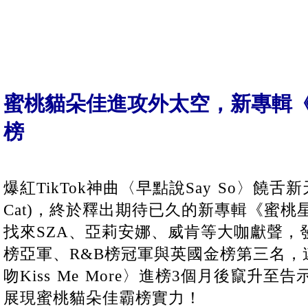
蜜桃貓朵佳進攻外太空，新專輯
榜
爆紅TikTok神曲〈早點說Say So〉饒舌新
Cat)，終於釋出期待已久的新專輯《蜜桃星球P
找來SZA、亞莉安娜、威肯等大咖獻聲，
榜亞軍、R&B榜冠軍與英國金榜第三名，
吻Kiss Me More〉進榜3個月後竄升
展現蜜桃貓朵佳霸榜實力！