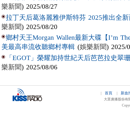
樂新聞
) 2025/08/27
拉丁天后葛洛麗雅伊斯特芬 2025推出全新西
樂新聞
) 2025/08/20
鄉村天王Morgan Wallen最新大碟【I’m The
(
娛樂新聞
) 2025/
美最高串流收聽鄉村專輯
「EGOT」榮耀加持世紀天后芭芭拉史翠珊 
樂新聞
) 2025/08/06
首頁
新血
|
|
大眾廣播股份有限公司 
Copyr