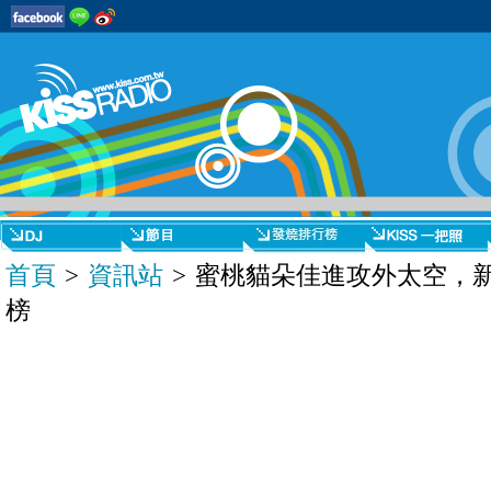
首頁
>
資訊站
> 蜜桃貓朵佳進攻外太空，
榜