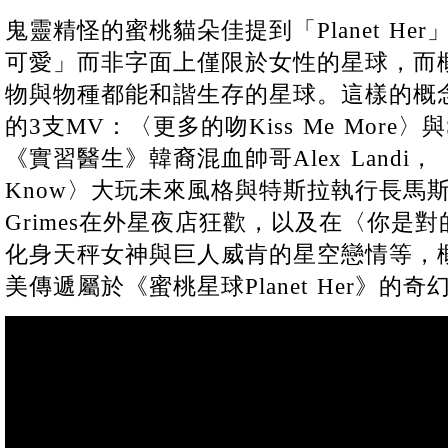
鬼靈精怪的蜜桃貓朵佳提到「Planet H
可愛」而非字面上僅限於女性的星球，而
物與物種都能和諧生存的星球。這樣的概
的3支MV：〈更多的吻Kiss Me More
《實習醫生》韓裔混血帥哥Alex Landi，〈
Know〉大玩未來風格與特斯拉執行長馬斯克(E
Grimes在外星夜店狂歡，以及在〈你是對的You 
化身天秤女神與巨人威肯的星空戀情等，
美傳遞屬於《蜜桃星球Planet Her》的奇