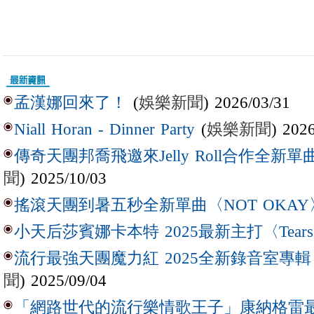
(
娛樂新聞
) 2026/03/31
孟漢娜回來了！
(
娛樂新聞
) 202
Niall Horan - Dinner Party
傳奇天團邦喬飛邀來Jelly Roll合作全新單曲〈L
聞
) 2025/10/03
搖滾天團到暑五秒全新單曲〈NOT OKAY
小天后莎賓娜卡本特 2025最新主打〈Tear
流行最強天團魔力紅 2025全新錄音室專輯【Lov
聞
) 2025/09/04
「網路世代的流行樂情歌王子」康納格雷最新作