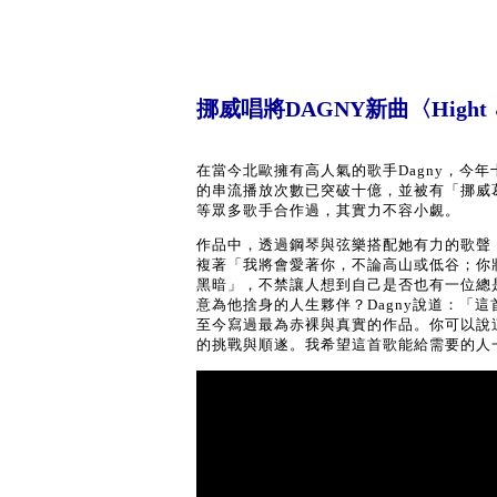
挪威唱將DAGNY新曲〈High
在當今北歐擁有高人氣的歌手Dagny，今年十月
的串流播放次數已突破十億，並被有「挪威葛萊美獎」
等眾多歌手合作過，其實力不容小覷。
作品中，透過鋼琴與弦樂搭配她有力的歌聲
複著「我將會愛著你，不論高山或低谷；你
黑暗」，不禁讓人想到自己是否也有一位總
意為他捨身的人生夥伴？Dagny說道：「
至今寫過最為赤裸與真實的作品。你可以說
的挑戰與順遂。我希望這首歌能給需要的人