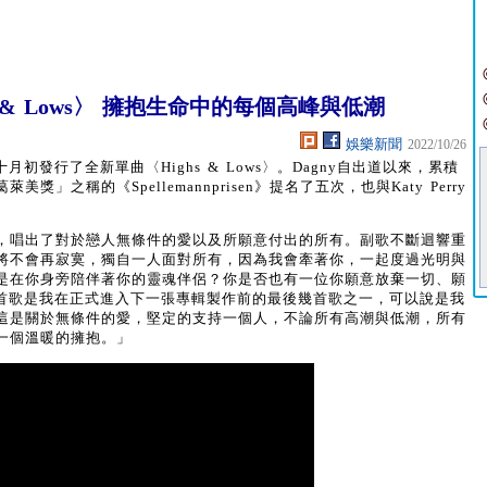
t & Lows〉 擁抱生命中的每個高峰與低潮
娛樂新聞
2022/10/26
初發行了全新單曲〈Highs & Lows〉。Dagny自出道以來，累積
之稱的《Spellemannprisen》提名了五次，也與Katy Perry
，唱出了對於戀人無條件的愛以及所願意付出的所有。副歌不斷迴響重
將不會再寂寞，獨自一人面對所有，因為我會牽著你，一起度過光明與
是在你身旁陪伴著你的靈魂伴侶？你是否也有一位你願意放棄一切、願
這首歌是我在正式進入下一張專輯製作前的最後幾首歌之一，可以說是我
這是關於無條件的愛，堅定的支持一個人，不論所有高潮與低潮，所有
一個溫暖的擁抱。」