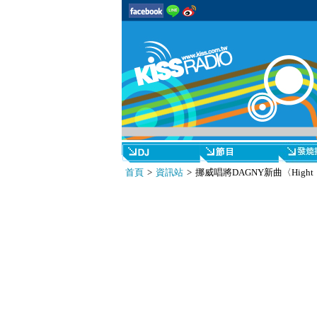
首頁
>
資訊站
> 挪威唱將DAGNY新曲〈High