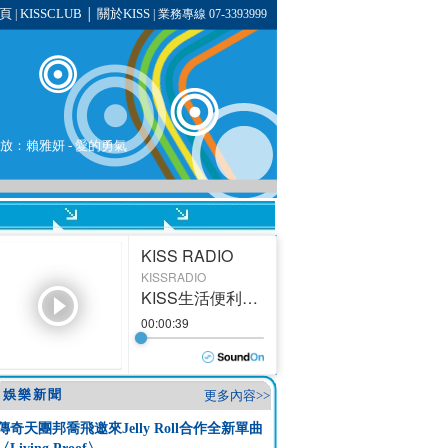
頁
KISSCLUB
關於KISS
|
│
| 業務專線 07-3393999
播放：
賴雅妍
- 愛的勇氣
娛樂新聞
更多內容>>
傳奇天團邦喬飛邀來Jelly Roll合作全新單曲