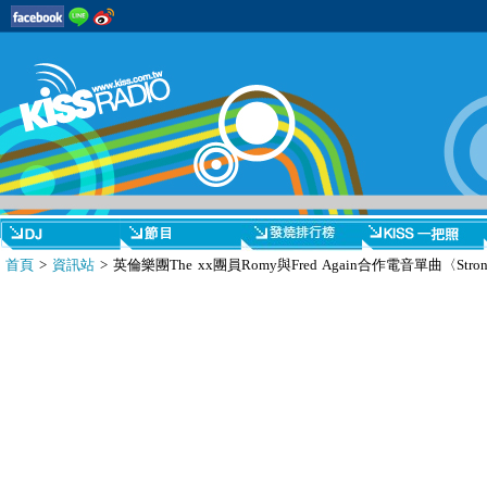
首頁
>
資訊站
> 英倫樂團The xx團員Romy與Fred Again合作電音單曲〈Stro