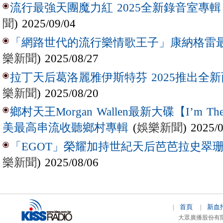
流行最強天團魔力紅 2025全新錄音室專輯【Lov
聞
) 2025/09/04
「網路世代的流行樂情歌王子」康納格雷最新作
樂新聞
) 2025/08/27
拉丁天后葛洛麗雅伊斯特芬 2025推出全新西
樂新聞
) 2025/08/20
鄉村天王Morgan Wallen最新大碟【I’m The
(
娛樂新聞
) 2025/
美最高串流收聽鄉村專輯
「EGOT」榮耀加持世紀天后芭芭拉史翠珊 
樂新聞
) 2025/08/06
首頁
新血
|
|
大眾廣播股份有限公司 