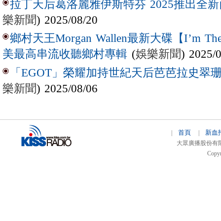
拉丁天后葛洛麗雅伊斯特芬 2025推出全新西
樂新聞
) 2025/08/20
鄉村天王Morgan Wallen最新大碟【I’m The
(
娛樂新聞
) 2025/
美最高串流收聽鄉村專輯
「EGOT」榮耀加持世紀天后芭芭拉史翠珊 
樂新聞
) 2025/08/06
首頁
新血
|
|
大眾廣播股份有限公司 
Copyr