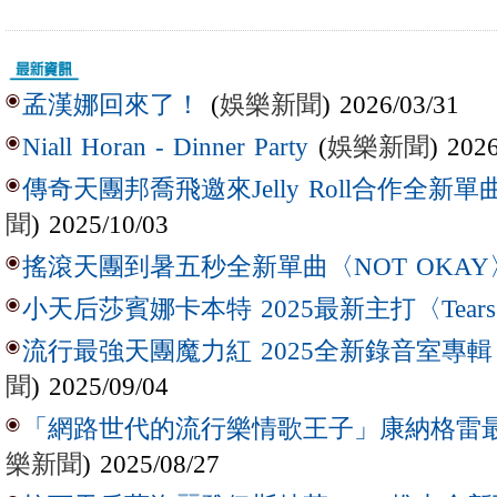
(
娛樂新聞
) 2026/03/31
孟漢娜回來了！
(
娛樂新聞
) 202
Niall Horan - Dinner Party
傳奇天團邦喬飛邀來Jelly Roll合作全新單曲〈L
聞
) 2025/10/03
搖滾天團到暑五秒全新單曲〈NOT OKAY
小天后莎賓娜卡本特 2025最新主打〈Tear
流行最強天團魔力紅 2025全新錄音室專輯【Lov
聞
) 2025/09/04
「網路世代的流行樂情歌王子」康納格雷最新作
樂新聞
) 2025/08/27