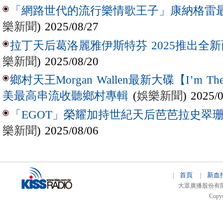
「網路世代的流行樂情歌王子」康納格雷最新作
樂新聞
) 2025/08/27
拉丁天后葛洛麗雅伊斯特芬 2025推出全新西
樂新聞
) 2025/08/20
鄉村天王Morgan Wallen最新大碟【I’m The
(
娛樂新聞
) 2025/
美最高串流收聽鄉村專輯
「EGOT」榮耀加持世紀天后芭芭拉史翠珊 
樂新聞
) 2025/08/06
首頁
新血
|
|
大眾廣播股份有限公司 
Copyr