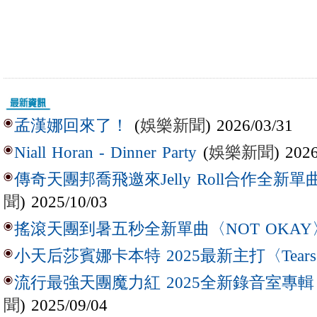
(
娛樂新聞
) 2026/03/31
孟漢娜回來了！
(
娛樂新聞
) 202
Niall Horan - Dinner Party
傳奇天團邦喬飛邀來Jelly Roll合作全新單曲〈L
聞
) 2025/10/03
搖滾天團到暑五秒全新單曲〈NOT OKAY
小天后莎賓娜卡本特 2025最新主打〈Tear
流行最強天團魔力紅 2025全新錄音室專輯【Lov
聞
) 2025/09/04