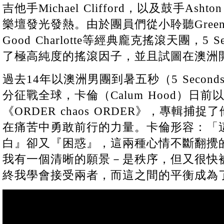
吉他手Michael Clifford，以及鼓手Asht
樂壇發光發熱。由於團員們從小聆聽Green Da
Good Charlotte等經典龐克搖滾天團，5 Sec
了極高純度的搖滾因子，並且試圖在澳洲
過去14年以澳洲男團到暑五秒（5 Seconds 
分征戰全球，卡倫（Calum Hood）日
《ORDER chaos ORDER》，專輯
在痛苦中勇敢前行的力量。卡倫形容：「
白』卻又『困惑』，這兩種心情不斷翻攪
我有一個清晰的願景－是秩序，但又很快
終我學會接受兩者，而這之間的平衡成為