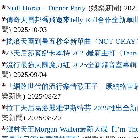
(
娛樂新聞
) 202
Niall Horan - Dinner Party
傳奇天團邦喬飛邀來Jelly Roll合作全新單曲〈L
聞
) 2025/10/03
搖滾天團到暑五秒全新單曲〈NOT OKAY
小天后莎賓娜卡本特 2025最新主打〈Tear
流行最強天團魔力紅 2025全新錄音室專輯【Lov
聞
) 2025/09/04
「網路世代的流行樂情歌王子」康納格雷最新作
樂新聞
) 2025/08/27
拉丁天后葛洛麗雅伊斯特芬 2025推出全新西
樂新聞
) 2025/08/20
鄉村天王Morgan Wallen最新大碟【I’m The