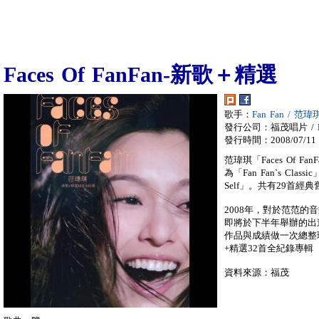
Faces Of FanFan-新歌＋精選
歌手：
Fan Fan / 范瑋
發行公司：福茂唱片 / LI
發行時間：2008/07/11
范瑋琪「Faces Of 
為「Fan Fan`s Classic
Self」。共有29首經
2008年，對於范范
即將於下半年舉辦的出
作品與成績做一次總整理，7
+精選32首全紀錄專輯
資料來源：福茂