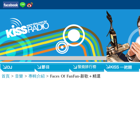
首頁
>
音樂
>
專輯介紹
> Faces Of FanFan-新歌＋精選