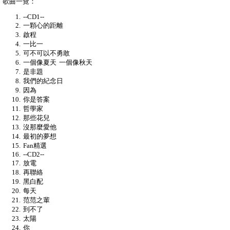
歌曲一覽：
--CD1--
一顆心的距離
啟程
一比一
可不可以不勇敢
一個像夏天 一個像秋天
是非題
我們的紀念日
因為
你是答案
哲學家
那些花兒
沒那麼愛他
最初的夢想
Fan精選
--CD2--
放電
再聯絡
黑白配
每天
范范之輩
到不了
太陽
你