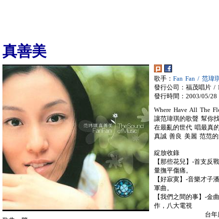
真善美
歌手：
Fan Fan / 范瑋
發行公司：福茂唱片 / LI
發行時間：2003/05/28
Where Have All Th
讓范瑋琪的歌聲 幫你
在最亂的世代 唱最真
真誠 善良 美麗 范范的第
綻放收錄
【那些花兒】-首支反
量撫平傷痛。
【好寂寞】-音樂才子
軍曲。
【我們之間的事】-金
作，八大電視
台年度大戲【