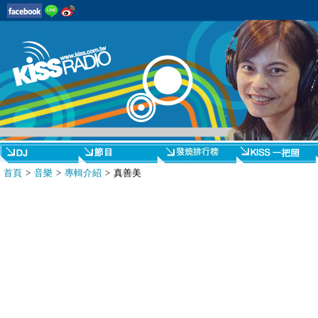
首頁
>
音樂
>
專輯介紹
> 真善美