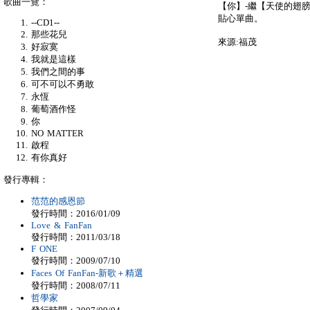
歌曲一覽：
【你】-繼【天使的翅膀
貼心單曲。
--CD1--
那些花兒
來源:福茂
好寂寞
我就是這樣
我們之間的事
可不可以不勇敢
永恆
葡萄酒作怪
你
NO MATTER
啟程
有你真好
發行專輯：
范范的感恩節
發行時間：2016/01/09
Love & FanFan
發行時間：2011/03/18
F ONE
發行時間：2009/07/10
Faces Of FanFan-新歌＋精選
發行時間：2008/07/11
哲學家