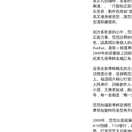
當正式拍攝時，害羞的
兩邊」、「只能拍正面
出笑容，動作也有如“
高叉連身裙造型，讓范
安潔莉娜裘莉。
在許多歌迷的心中，范
正面力量。范范詮釋的
色，認真唱出每個人的心情
FanFan」新歌＋精
2009年的音樂路上回
此第九張專輯名稱訂為「
這張全新專輯概念的主
活態度出發，並挑戰范
上。福茂唱片精心打造
人阿弟仔、詞曲創作人
小霞、王雅君組成，曲風
等，每一首都是「獨一
范范拍攝新專輯宣傳照
摩登短髮時尚造型再升
2009年，范范出道屆
6/10預購，7/10
勢，打造范范天后級地