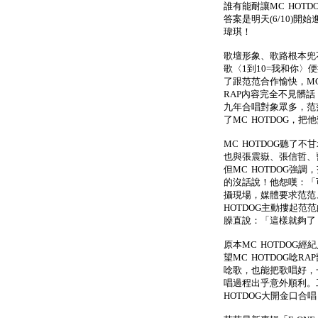
誰有能耐讓MC HOT
答案是明天(6/10)開
瑋琪！
歌壇形象、歌路根本兜不
歌〈1到10=我和你
了跟范范合作愉快，MC
RAP內容完全不見髒
九年合唱對象眾多，范
了MC HOTDOG，
MC HOTDOG聽了
也與張震嶽、張信哲、
但MC HOTDOG強
的沒話說！他怨嘆：「
攝現場，媒體要求范范、
HOTDOG主動摟起范
臊直說：「這樣就夠了
原本MC HOTDOG經
望MC HOTDOG唸R
唸歌，也能把歌唱好，一
唱過程出乎意外順利。
HOTDOG大開金口合