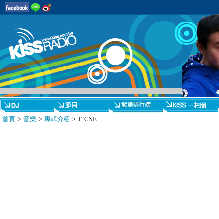
首頁
>
音樂
>
專輯介紹
> F ONE