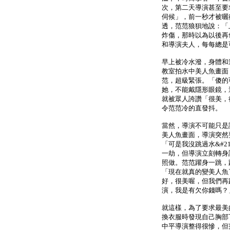
次，第二天導演甚至要
伺候」，前一秒才被曬
透，范范狼狽地說：「
炸傷，那時以為以後再
和導演夫人，每每總是
早上被冷水潑，身體和
教室拍水中美人魚畫面
范，超級緊張。「傻的
她，不能戴隱形眼鏡，
就被眾人誇讚「很美，
令范范冷的直發抖。
當然，導演不可能只是
美人魚畫面，導演突然
「可是我沒跳過水&#2
一劫，但導演立刻轉身
照做。范范躍身一跳，
「現在就真的變美人魚
好，很美喔，但我們再
演，我是有欠你錢嗎？
就這樣，為了要求最美
換衣服時發現自己胸部
中平導演整得很慘，但