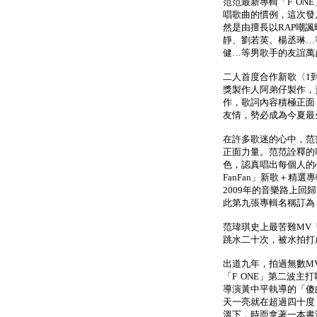
范范最新專輯「F O
唱歌曲的慣例，這次發
然是由擅長以RAP嘲諷
靜、劉若英、楊丞琳…
健…等男歌手的友誼萬
二人首度合作新歌〈1
獎製作人阿弟仔製作，黃
作，歌詞內容積極正面
友情，勢必成為今夏最
在許多歌迷的心中，范
正面力量。范范詮釋的
色，認真唱出每個人的心情
FanFan」新歌＋精
2009年的音樂路上回
此第九張專輯名稱訂為「
范瑋琪史上最苦難MV
跳水二十次，被水拍打
出道九年，拍過無數M
「F ONE」第二波
導演黃中平執導的「傻
天一亮就在超過四十度
溫下，時而拿著一本書