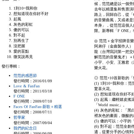
候，范范總是以一個旁
1到10=我和你
去年以精選集和售票演
想知道現在你好不好
路上，回歸自己，從「
起風
的音樂曲風，又或者是
灰色的彩虹
本身」，從范范這個人
傻的可以
限。新專輯「F ONE」
對不起
別再生了
◎ 范范＋金字招牌音
沒把握
阿弟仔（金曲製作人）
愛的盲點
龍（台灣寫詞第一把交
微笑說再見
解范范的音樂鬼才）＋
小宇、小安、王雅君（
發行專輯：
樂火花。
范范的感恩節
◎ 范范+10首新歌的
發行時間：2016/01/09
(1) 1到10=我和你
Love & FanFan
驚喜火花。
發行時間：2011/03/18
(2) 想知道現在你好
F ONE
(3) 起風：繼輕嬉皮
發行時間：2009/07/10
「World music」。
Faces Of FanFan-新歌＋精選
(4) 灰色的彩虹：「
發行時間：2008/07/11
裡灰色的畫面，微酸的
哲學家
(5) 傻的可以：小宇
發行時間：2007/09/04
(6) 對不起：范范全
我們的紀念日
遺，從要分手的心情到
發行時間：2006/06/09