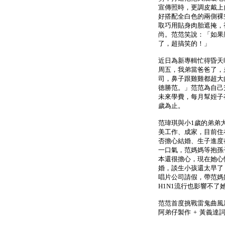
宣傳照時，更調皮戴上
好搭配全白色的兩側裸
取巧用貼身肉胎遮掩，
尚。范范笑說：「如果
了，超搞笑的！」
近日為新專輯忙得昏天
周五，我弟當爸爸了，
司，鼻子跟雞雞都超大
德勝范。」范范為自己
未來學費，每月幫姪子存
歲為止。
范瑋琪與小1歲的弟弟
美工作、成家，目前住
否擔心結婚、生子進度
一口氣，范媽媽等抱孫
本還很擔心，現在她心
婚，談生小孩還太早了
唱片公司請假，帶范媽
H1N1流行也影響不了
范范首度挑戰雷鬼曲風新
阿弟仔製作 + 黃義達詞曲