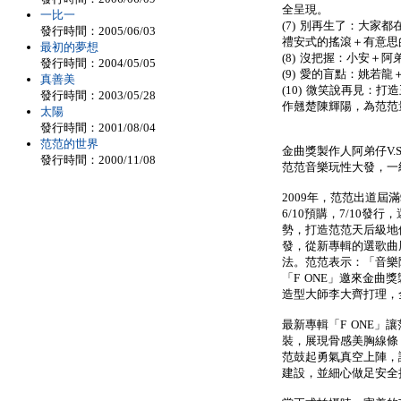
全呈現。
一比一
(7) 別再生了：大家
發行時間：2005/06/03
禮安式的搖滾＋有意思
最初的夢想
(8) 沒把握：小安＋
發行時間：2004/05/05
(9) 愛的盲點：姚若
真善美
(10) 微笑說再見：
發行時間：2003/05/28
作翹楚陳輝陽，為范范
太陽
發行時間：2001/08/04
范范的世界
金曲獎製作人阿弟仔V.
發行時間：2000/11/08
范范音樂玩性大發，一
2009年，范范出道屆
6/10預購，7/10
勢，打造范范天后級地
發，從新專輯的選歌曲
法。范范表示：「音樂
「F ONE」邀來金
造型大師李大齊打理，
最新專輯「F ONE」
裝，展現骨感美胸線條
范鼓起勇氣真空上陣，
建設，並細心做足安全