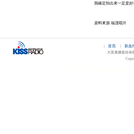
我確定拍出來一定是好
資料來源:福茂唱片
首頁
新血
|
|
大眾廣播股份有限公司 
Copyr
51relaw
300714
nfc tag
smart card smart
hi