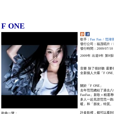
F ONE
歌手：
Fan Fan / 范瑋
發行公司：福茂唱片 / LI
發行時間：2009/07/10
2009年 出道9年 第9
音樂 除了很好聽 還要
全新個人大碟「F ONE」
關於「F ONE」
去年范范總結了過去八年
FanFan」新歌＋精
多人一起見證范范一路
暖」和「朋友」特質。
許多歌裡，都可以看到
歌曲一覽：