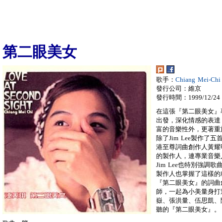
第二眼美女
歌手：
Chiang Mei-Ch
發行公司：維京
發行時間：1999/12/24
在這張『第二眼美女』
出發，深化情感的表達
富的音樂性外，更著重
除了Jim Lee製作
港至尊詞曲創作人黃耀明
的製作人，連專業音樂
Jim Lee也特別強
製作人也掌握了這樣的
『第二眼美女』的詞曲
師，一起為小美量身打
嶽、張洪量、伍思凱、
聽的『第二眼美女』。