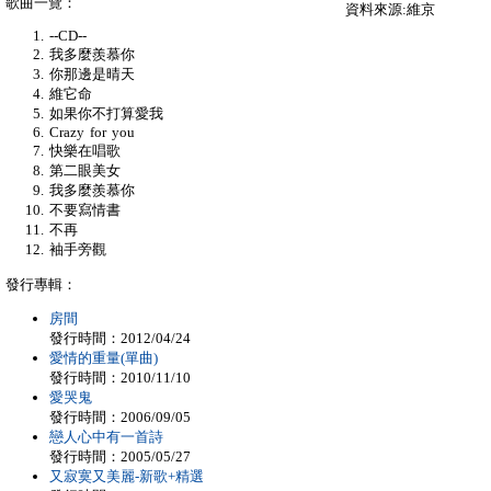
歌曲一覽：
資料來源:維京
--CD--
我多麼羨慕你
你那邊是晴天
維它命
如果你不打算愛我
Crazy for you
快樂在唱歌
第二眼美女
我多麼羨慕你
不要寫情書
不再
袖手旁觀
發行專輯：
房間
發行時間：2012/04/24
愛情的重量(單曲)
發行時間：2010/11/10
愛哭鬼
發行時間：2006/09/05
戀人心中有一首詩
發行時間：2005/05/27
又寂寞又美麗-新歌+精選