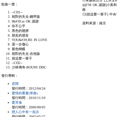
◎東森綜合台 [上班女
歌曲一覽：
◎[I’M OK 謝謝
曲
--CD1--
◎[就這麼一輩子] 中
相對的失去-鋼琴版
I&#39;m OK 謝謝
資料來源：維京
你不公平
黑色的翅膀
朋友的朋友
YOU&#39;RE IN LOVE
退一步傷心
紫色蝴蝶
相對的失去-吉他版
就這麼一輩子
--CD2--
少林傳奇-BOUNS DISC
發行專輯：
房間
發行時間：2012/04/24
愛情的重量(單曲)
發行時間：2010/11/10
愛哭鬼
發行時間：2006/09/05
戀人心中有一首詩
發行時間：2005/05/27