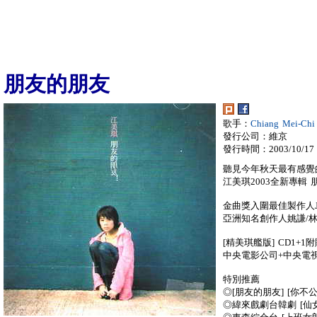
朋友的朋友
歌手：
Chiang Mei-Ch
發行公司：維京
發行時間：2003/10/17
聽見今年秋天最有感覺
江美琪2003全新專輯
金曲獎入圍最佳製作人JI
亞洲知名創作人姚謙/
[精美琪艦版] CD1+1附
中央電影公司+中央電
特別推薦
◎[朋友的朋友] [你不公
◎緯來戲劇台韓劇 [仙女