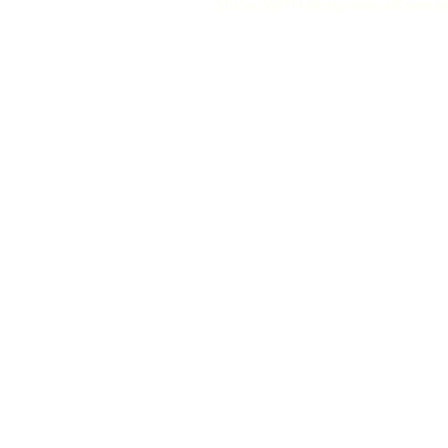
51relaw
300714
nfc tag
smart card smart
hi