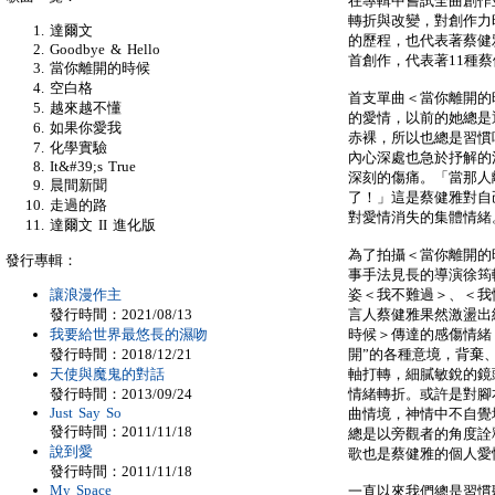
在專輯中嘗試全曲創作
轉折與改變，對創作力
達爾文
的歷程，也代表著蔡健
Goodbye & Hello
首創作，代表著11種
當你離開的時候
空白格
首支單曲＜當你離開的
越來越不懂
的愛情，以前的她總是
如果你愛我
赤裸，所以也總是習慣
化學實驗
內心深處也急於抒解的
It&#39;s True
深刻的傷痛。「當那人
晨間新聞
了！」這是蔡健雅對自
走過的路
對愛情消失的集體情緒
達爾文 II 進化版
為了拍攝＜當你離開的
發行專輯：
事手法見長的導演徐筠
讓浪漫作主
姿＜我不難過＞、＜我
發行時間：2021/08/13
言人蔡健雅果然激盪出
我要給世界最悠長的濕吻
時候＞傳達的感傷情緒
發行時間：2018/12/21
開”的各種意境，背棄
天使與魔鬼的對話
軸打轉，細膩敏銳的鏡
發行時間：2013/09/24
情緒轉折。或許是對腳
Just Say So
曲情境，神情中不自覺
發行時間：2011/11/18
總是以旁觀者的角度詮
說到愛
歌也是蔡健雅的個人愛
發行時間：2011/11/18
My Space
一直以來我們總是習慣