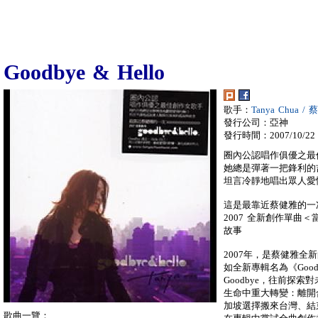
Goodbye & Hello
歌手：
Tanya Chua /
發行公司：亞神
發行時間：2007/10/22
圈內公認唱作俱優之最
她總是彈著一把鋒利的
坦言冷靜地唱出眾人愛
這是最靠近蔡健雅的一
2007 全新創作單曲
故事
2007年，是蔡健雅
如全新專輯名為《Good
Goodbye，往前探索
生命中重大轉變：離開
加坡選擇搬來台灣、結
歌曲一覽：