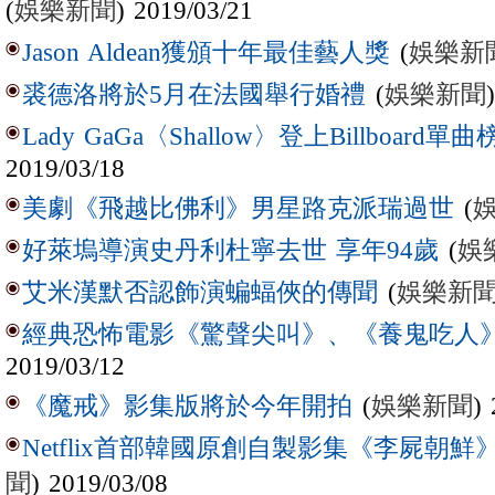
(
娛樂新聞
) 2019/03/21
(
娛樂新
Jason Aldean獲頒十年最佳藝人獎
(
娛樂新聞
裘德洛將於5月在法國舉行婚禮
Lady GaGa〈Shallow〉登上Billboard單
2019/03/18
(
美劇《飛越比佛利》男星路克派瑞過世
(
娛
好萊塢導演史丹利杜寧去世 享年94歲
(
娛樂新
艾米漢默否認飾演蝙蝠俠的傳聞
經典恐怖電影《驚聲尖叫》、《養鬼吃人
2019/03/12
(
娛樂新聞
)
《魔戒》影集版將於今年開拍
Netflix首部韓國原創自製影集《李屍朝鮮
聞
) 2019/03/08