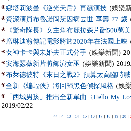
(
娛樂
娜塔莉波曼《逆光天后》再飆演技
資深演員布魯諾岡茨因病去世 享壽 77 歲
《驚奇隊長》女主角布麗拉森片酬500萬
席琳迪翁傳記電影將於2020年在法國上映
(
娛樂新聞
) 20
女神卡卡與未婚夫正式分手
(
娛樂新聞
) 2019
安海瑟薇新片將飾演女巫
布萊德彼特《末日之戰2》預算太高臨時喊
(
娛
全新《蝙蝠俠》將回歸黑色偵探風格
「西城男孩」推出全新單曲〈Hello My Lo
2019/02/22
<<
|
<
|
13
|
14
|
15
|
16
|
17
|
18
|
19
|
20
|