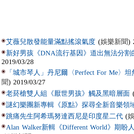
(
娛樂新聞
)
艾薇兒散發能量滿點搖滾氣度
新好男孩《DNA流行基因》道出無法分割
2019/03/28
「城市琴人」丹尼爾〈Perfect For Me
聞
) 2019/03/27
老菸槍雙人組《厭世男孩》觸及黑暗層面
謎幻樂團新專輯《原點》探尋全新音樂領
(
跳痛先生阿希瑪努達西尼是印度星二代
Alan Walker新輯《Different Wor