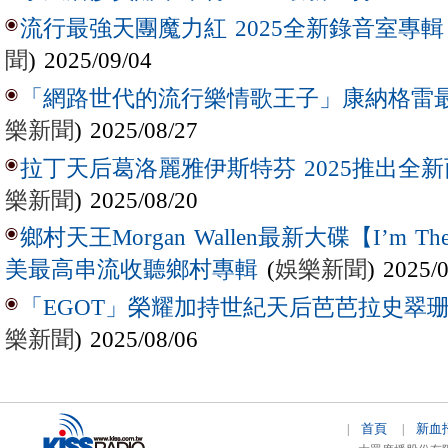
流行最強天團魔力紅 2025全新錄音室專輯【Lov
聞
) 2025/09/04
「網路世代的流行樂情歌王子」康納格雷最新作
樂新聞
) 2025/08/27
拉丁天后葛洛麗雅伊斯特芬 2025推出全新西
樂新聞
) 2025/08/20
鄉村天王Morgan Wallen最新大碟【I’m The
(
娛樂新聞
) 2025/
美最高串流收聽鄉村專輯
「EGOT」榮耀加持世紀天后芭芭拉史翠珊 
樂新聞
) 2025/08/06
首頁
新血
|
|