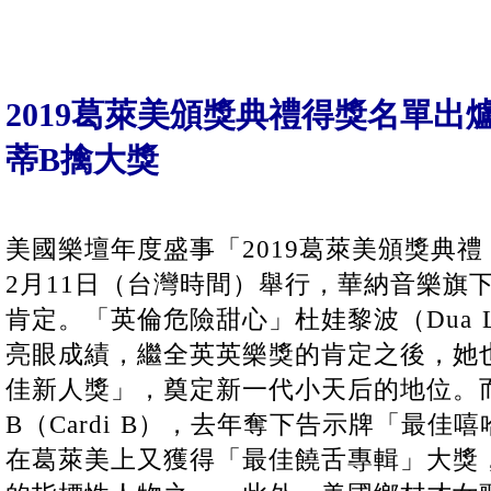
2019葛萊美頒獎典禮得獎名單
蒂B擒大獎
美國樂壇年度盛事「2019葛萊美頒獎典禮（G
2月11日（台灣時間）舉行，華納音樂旗
肯定。「英倫危險甜心」杜娃黎波（Dua 
亮眼成績，繼全英英樂獎的肯定之後，她
佳新人獎」，奠定新一代小天后的地位。
B（Cardi B），去年奪下告示牌「最
在葛萊美上又獲得「最佳饒舌專輯」大獎