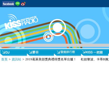
首頁
>
資訊站
> 2019葛萊美頒獎典禮得獎名單出爐！ 杜娃黎波、卡蒂B擒