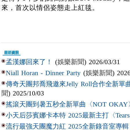
來，首次以情侶姿態走上紅毯。
(
娛樂新聞
) 2026/03/31
孟漢娜回來了！
(
娛樂新聞
) 202
Niall Horan - Dinner Party
傳奇天團邦喬飛邀來Jelly Roll合作全新單曲〈L
聞
) 2025/10/03
搖滾天團到暑五秒全新單曲〈NOT OKAY
小天后莎賓娜卡本特 2025最新主打〈Tear
流行最強天團魔力紅 2025全新錄音室專輯【Lov