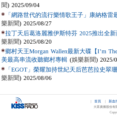
聞
) 2025/09/04
「網路世代的流行樂情歌王子」康納格雷最新作
樂新聞
) 2025/08/27
拉丁天后葛洛麗雅伊斯特芬 2025推出全新西
樂新聞
) 2025/08/20
鄉村天王Morgan Wallen最新大碟【I’m The
(
娛樂新聞
) 2025/
美最高串流收聽鄉村專輯
「EGOT」榮耀加持世紀天后芭芭拉史翠珊 
樂新聞
) 2025/08/06
首頁
新血
|
|
大眾廣播股份有限公司 
Copyr