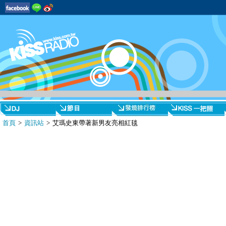
首頁
>
資訊站
> 艾瑪史東帶著新男友亮相紅毯