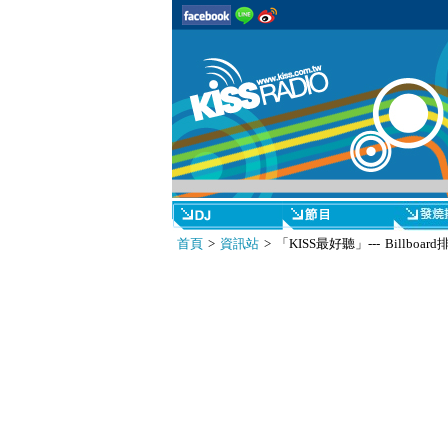
首頁
>
資訊站
> 「KISS最好聽」--- Billb