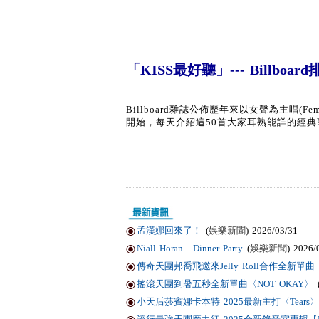
「KISS最好聽」--- Billb
Billboard雜誌公佈歷年來以女聲為主唱(Fe
開始，每天介紹這50首大家耳熟能詳的經典歌曲，
孟漢娜回來了！
(
娛樂新聞
) 2026/03/31
Niall Horan - Dinner Party
(
娛樂新聞
) 2026/
傳奇天團邦喬飛邀來Jelly Roll合作全新單曲〈Li
搖滾天團到暑五秒全新單曲〈NOT OKAY〉
小天后莎賓娜卡本特 2025最新主打〈Tears〉