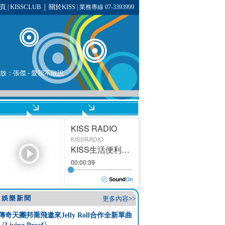
頁
KISSCLUB
關於KISS
|
│
| 業務專線 07-3393999
播放：
張傑
- 愛我不敢說
娛樂新聞
更多內容>>
傳奇天團邦喬飛邀來Jelly Roll合作全新單曲