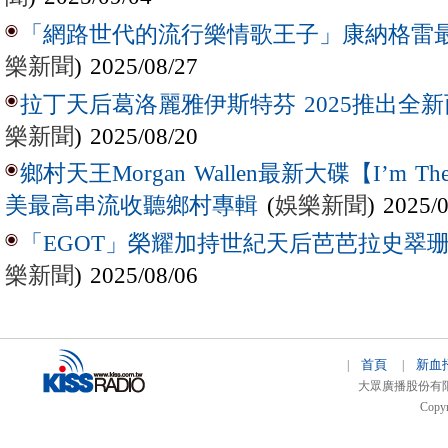
「網路世代的流行樂情歌王子」康納格雷最新作
樂新聞
) 2025/08/27
拉丁天后葛洛麗雅伊斯特芬 2025推出全新西
樂新聞
) 2025/08/20
鄉村天王Morgan Wallen最新大碟【I’m The
(
娛樂新聞
) 2025/
美最高串流收聽鄉村專輯
「EGOT」榮耀加持世紀天后芭芭拉史翠珊 
樂新聞
) 2025/08/06
首頁
新血
|
|
大眾廣播股份有限公司 
Copyr