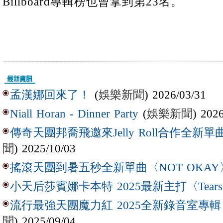
Billboard專輯榜也曾拿到第23名。
(
娛樂新聞
) 2026/03/31
孟漢娜回來了！
(
娛樂新聞
) 202
Niall Horan - Dinner Party
傳奇天團邦喬飛邀來Jelly Roll合作全新單曲〈L
聞
) 2025/10/03
搖滾天團到暑五秒全新單曲〈NOT OKAY
小天后莎賓娜卡本特 2025最新主打〈Tear
流行最強天團魔力紅 2025全新錄音室專輯【Lov
聞
) 2025/09/04