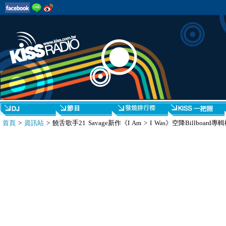
首頁
>
資訊站
> 饒舌歌手21 Savage新作《I Am > I Was》空降Billboard