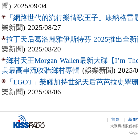
聞
) 2025/09/04
「網路世代的流行樂情歌王子」康納格雷最新作
樂新聞
) 2025/08/27
拉丁天后葛洛麗雅伊斯特芬 2025推出全新西
樂新聞
) 2025/08/20
鄉村天王Morgan Wallen最新大碟【I’m The
(
娛樂新聞
) 2025/
美最高串流收聽鄉村專輯
「EGOT」榮耀加持世紀天后芭芭拉史翠珊 
樂新聞
) 2025/08/06
首頁
新血
|
|
大眾廣播股份有限公司 
Copyr