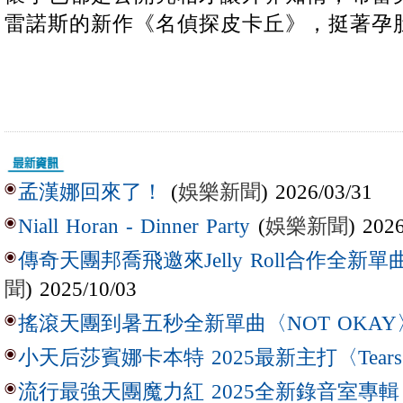
雷諾斯的新作《名偵探皮卡丘》，挺著孕
(
娛樂新聞
) 2026/03/31
孟漢娜回來了！
(
娛樂新聞
) 202
Niall Horan - Dinner Party
傳奇天團邦喬飛邀來Jelly Roll合作全新單曲〈L
聞
) 2025/10/03
搖滾天團到暑五秒全新單曲〈NOT OKAY
小天后莎賓娜卡本特 2025最新主打〈Tear
流行最強天團魔力紅 2025全新錄音室專輯【Lov