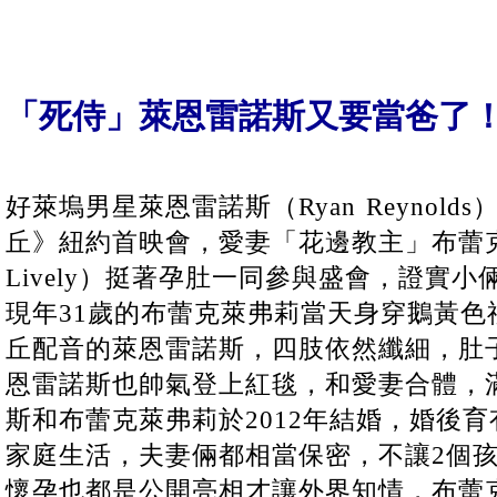
「死侍」萊恩雷諾斯又要當爸了
好萊塢男星萊恩雷諾斯（Ryan Reynol
丘》紐約首映會，愛妻「花邊教主」布蕾克萊
Lively）挺著孕肚一同參與盛會，證實
現年31歲的布蕾克萊弗莉當天身穿鵝黃色
丘配音的萊恩雷諾斯，四肢依然纖細，肚
恩雷諾斯也帥氣登上紅毯，和愛妻合體，
斯和布蕾克萊弗莉於2012年結婚，婚後
家庭生活，夫妻倆都相當保密，不讓2個
懷孕也都是公開亮相才讓外界知情，布蕾