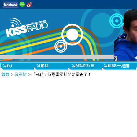
首頁
>
資訊站
> 「死侍」萊恩雷諾斯又要當爸了！