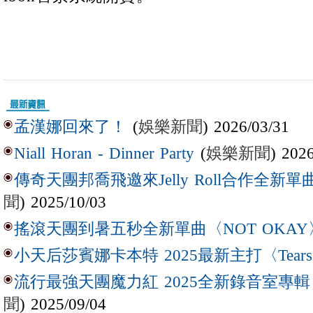
(
娛樂新聞
) 2026/03/31
孟漢娜回來了！
(
娛樂新聞
) 202
Niall Horan - Dinner Party
傳奇天團邦喬飛邀來Jelly Roll合作全新單曲〈L
聞
) 2025/10/03
搖滾天團到暑五秒全新單曲〈NOT OKAY
小天后莎賓娜卡本特 2025最新主打〈Tear
流行最強天團魔力紅 2025全新錄音室專輯【Lov
聞
) 2025/09/04