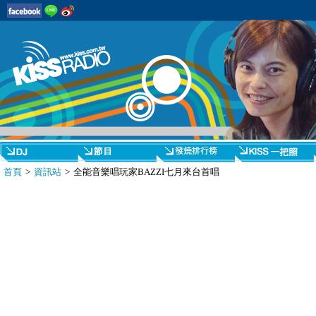
首頁
>
資訊站
> 全能音樂唱玩家BAZZI七月來台首唱