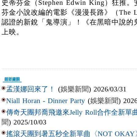
史蒂芬金（Stephen Edwin King）
芬金小說改編的電影《漫漫長路》（The Lo
認證的新銳「鬼導演」！《在黑暗中說的鬼
上映。
(
娛樂新聞
) 2026/03/31
孟漢娜回來了！
(
娛樂新聞
) 202
Niall Horan - Dinner Party
傳奇天團邦喬飛邀來Jelly Roll合作全新單曲〈L
聞
) 2025/10/03
搖滾天團到暑五秒全新單曲〈NOT OKAY