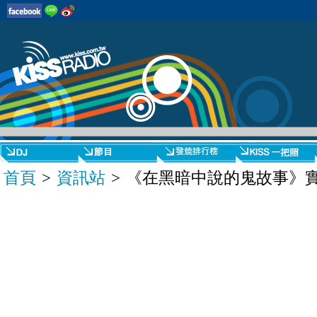
首頁
>
資訊站
> 《在黑暗中說的鬼故事》