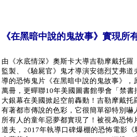
《在黑暗中說的鬼故事》實現所
由《水底情深》奧斯卡大導吉勒摩戴托羅（Guill
監製、《驗屍官》鬼才導演安德烈艾弗道夫（An
導的恐怖鬼片《在黑暗中說的鬼故事》，原
萬冊，更蟬聯10年美國圖書館學會「禁書
大銀幕在美國掀起空前轟動！吉勒摩戴托
有著都市傳說的色彩，它很簡單卻特別嚇
所有人的童年惡夢都實現了！被視為恐怖
道夫，2017年執導口碑爆棚的恐怖電影