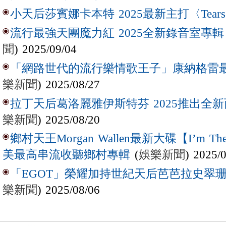
小天后莎賓娜卡本特 2025最新主打〈Tear
流行最強天團魔力紅 2025全新錄音室專輯【Lov
聞
) 2025/09/04
「網路世代的流行樂情歌王子」康納格雷最新作
樂新聞
) 2025/08/27
拉丁天后葛洛麗雅伊斯特芬 2025推出全新西
樂新聞
) 2025/08/20
鄉村天王Morgan Wallen最新大碟【I’m The
(
娛樂新聞
) 2025/
美最高串流收聽鄉村專輯
「EGOT」榮耀加持世紀天后芭芭拉史翠珊 
樂新聞
) 2025/08/06