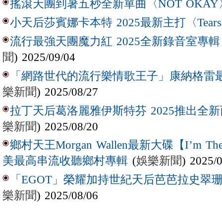
搖滾天團到暑五秒全新單曲〈NOT OKAY
小天后莎賓娜卡本特 2025最新主打〈Tear
流行最強天團魔力紅 2025全新錄音室專輯【Lov
聞
) 2025/09/04
「網路世代的流行樂情歌王子」康納格雷最新作
樂新聞
) 2025/08/27
拉丁天后葛洛麗雅伊斯特芬 2025推出全新西
樂新聞
) 2025/08/20
鄉村天王Morgan Wallen最新大碟【I’m The
(
娛樂新聞
) 2025/
美最高串流收聽鄉村專輯
「EGOT」榮耀加持世紀天后芭芭拉史翠珊 
樂新聞
) 2025/08/06