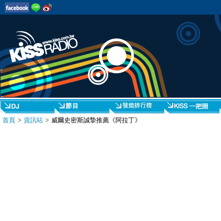
首頁
>
資訊站
> 威爾史密斯誠摯推薦《阿拉丁》