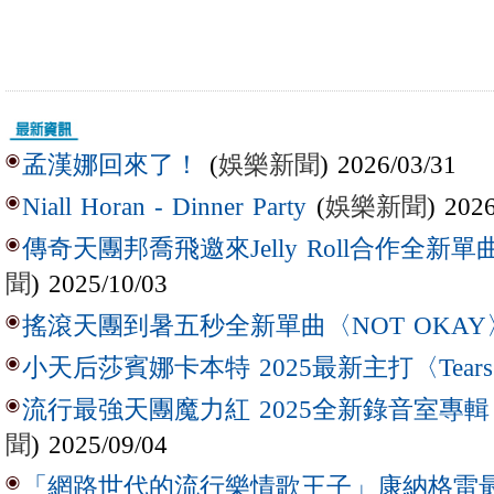
(
娛樂新聞
) 2026/03/31
孟漢娜回來了！
(
娛樂新聞
) 202
Niall Horan - Dinner Party
傳奇天團邦喬飛邀來Jelly Roll合作全新單曲〈L
聞
) 2025/10/03
搖滾天團到暑五秒全新單曲〈NOT OKAY
小天后莎賓娜卡本特 2025最新主打〈Tear
流行最強天團魔力紅 2025全新錄音室專輯【Lov
聞
) 2025/09/04
「網路世代的流行樂情歌王子」康納格雷最新作