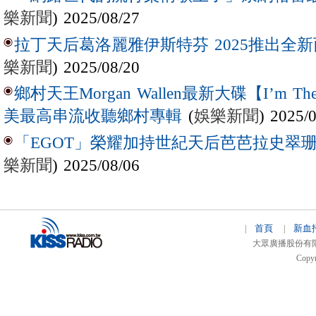
樂新聞
) 2025/08/27
拉丁天后葛洛麗雅伊斯特芬 2025推出全新西
樂新聞
) 2025/08/20
鄉村天王Morgan Wallen最新大碟【I’m The
(
娛樂新聞
) 2025/
美最高串流收聽鄉村專輯
「EGOT」榮耀加持世紀天后芭芭拉史翠珊 
樂新聞
) 2025/08/06
首頁
新血
|
|
大眾廣播股份有限公司 
Copyr