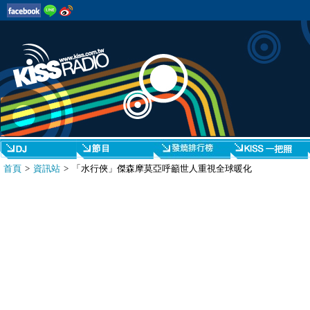
首頁
>
資訊站
> 「水行俠」傑森摩莫亞呼籲世人重視全球暖化