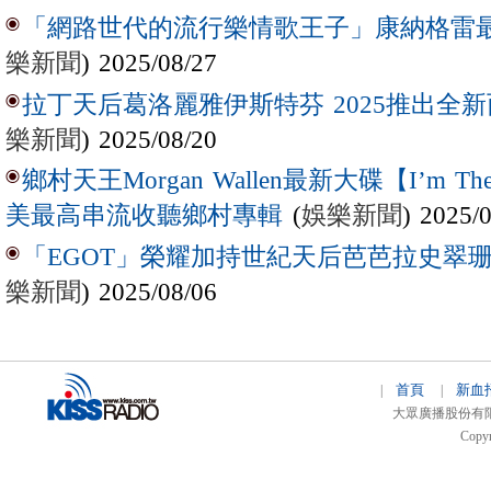
「網路世代的流行樂情歌王子」康納格雷最新作
樂新聞
) 2025/08/27
拉丁天后葛洛麗雅伊斯特芬 2025推出全新西
樂新聞
) 2025/08/20
鄉村天王Morgan Wallen最新大碟【I’m The
(
娛樂新聞
) 2025/
美最高串流收聽鄉村專輯
「EGOT」榮耀加持世紀天后芭芭拉史翠珊 
樂新聞
) 2025/08/06
首頁
新血
|
|
大眾廣播股份有限公司 
Copyr