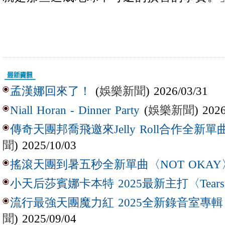
(
娛樂新聞
) 2026/03/31
孟漢娜回來了！
(
娛樂新聞
) 202
Niall Horan - Dinner Party
傳奇天團邦喬飛邀來Jelly Roll合作全新單曲〈L
聞
) 2025/10/03
搖滾天團到暑五秒全新單曲〈NOT OKAY
小天后莎賓娜卡本特 2025最新主打〈Tear
流行最強天團魔力紅 2025全新錄音室專輯【Lov
聞
) 2025/09/04