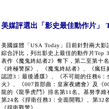
美媒評選出「影史最佳動作片」 To
美國媒體「USA Today」日前針對兩大
綜合評比，列出影史上最佳的動作片Top 
表作《魔鬼終結者2》奪下，第二至第十
《終極警探》、《魔鬼終結者》、《瘋狂
認證3：最後通牒》、《不可能的任務6：
火》、《007首部曲：皇家夜總會》及《0
龍的《龍爭虎鬥》排名第11名。基努李維
第24名《捍衛任務3：全面開戰》、第32
《捍衛戰警》。