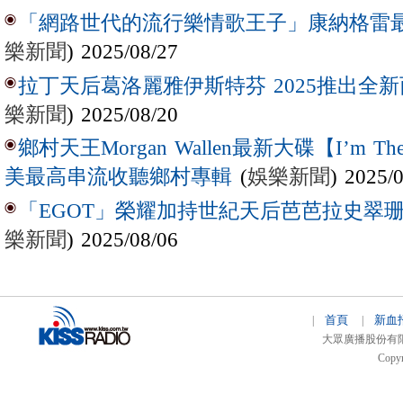
「網路世代的流行樂情歌王子」康納格雷最新作
樂新聞
) 2025/08/27
拉丁天后葛洛麗雅伊斯特芬 2025推出全新西
樂新聞
) 2025/08/20
鄉村天王Morgan Wallen最新大碟【I’m The
(
娛樂新聞
) 2025/
美最高串流收聽鄉村專輯
「EGOT」榮耀加持世紀天后芭芭拉史翠珊 
樂新聞
) 2025/08/06
首頁
新血
|
|
大眾廣播股份有限公司 
Copyr