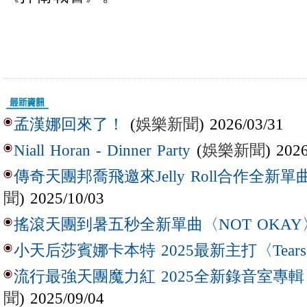
(
娛樂新聞
) 2026/03/31
孟漢娜回來了！
(
娛樂新聞
) 202
Niall Horan - Dinner Party
傳奇天團邦喬飛邀來Jelly Roll合作全新單曲〈L
聞
) 2025/10/03
搖滾天團到暑五秒全新單曲〈NOT OKAY
小天后莎賓娜卡本特 2025最新主打〈Tear
流行最強天團魔力紅 2025全新錄音室專輯【Lov
聞
) 2025/09/04