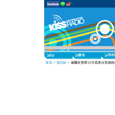
首頁
>
資訊站
> 威爾史密斯10月底來台答謝粉