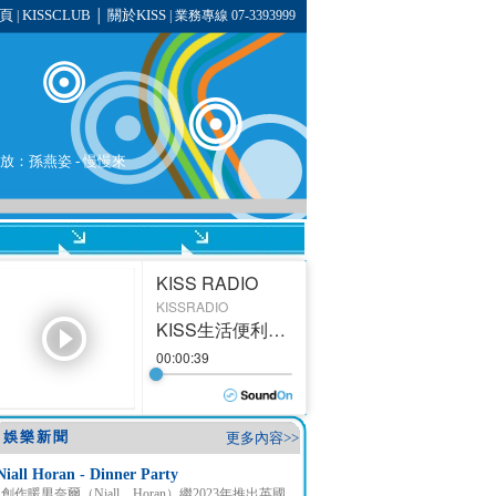
頁
KISSCLUB
關於KISS
|
│
| 業務專線 07-3393999
播放：
孫燕姿
-
慢慢來
娛樂新聞
更多內容>>
Niall Horan - Dinner Party
創作暖男奈爾（Niall Horan）繼2023年推出英國