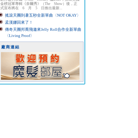
金榜冠軍專輯《奈爾秀》（The Show）後，正
式宣布將在 6 月 5 日推出最新...
搖滾天團到暑五秒全新單曲〈NOT OKAY〉
孟漢娜回來了！
傳奇天團邦喬飛邀來Jelly Roll合作全新單曲
〈Living Proof〉
廠商連結