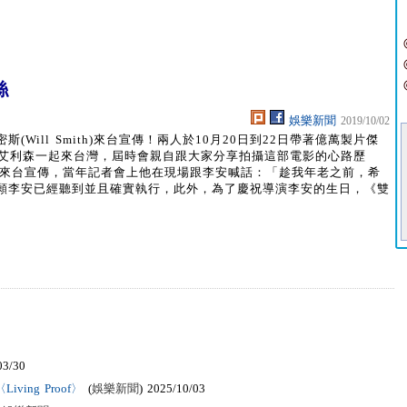
絲
娛樂新聞
2019/10/02
Will Smith)來台宣傳！兩人於10月20日到22日帶著億萬製片傑
CEO大衛艾利森一起來台灣，屆時會親自跟大家分享拍攝這部電影的心路歷
斯來台宣傳，當年記者會上他在現場跟李安喊話：「趁我年老之前，希
願李安已經聽到並且確實執行，此外，為了慶祝導演李安的生日，《雙
03/30
ving Proof〉
(
娛樂新聞
) 2025/10/03