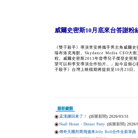
威爾史密斯10月底來台答謝粉
《雙子殺手》導演李安將攜手男主角威爾史密斯(
瑞布洛克海默、Skydance Media 
程。威爾史密斯2013年曾帶兒子傑登史密
望可以和李安導演合作拍片。」如今這個心
子殺手》台灣上映檔期將提前至10月23日。
孟漢娜回來了！
(
娛樂新聞
) 2026/03/31
Niall Horan - Dinner Party
(
娛樂新聞
) 2026/
傳奇天團邦喬飛邀來Jelly Roll合作全新單曲〈Li