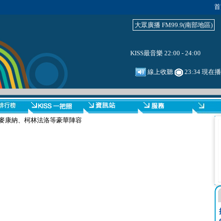
首
大眾廣播 FM99.9(南部地區)
KISS最音樂 22:00 - 24:00
線上收聽
23:34 現在
修麥康納、柯林法洛等豪華陣容