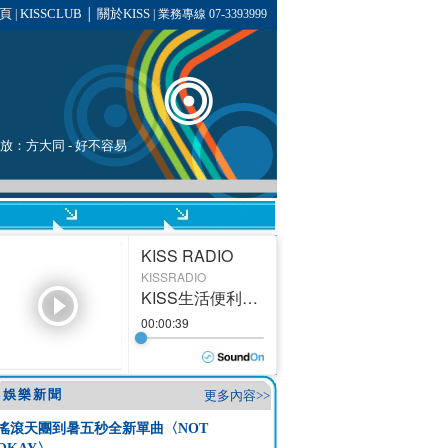
頁
KISSCLUB
關於KISS
|
│
| 業務專線 07-3393999
播放：
方大同
-
好不容易
娛樂新聞
更多內容>>
搖滾天團到暑五秒全新單曲〈NOT