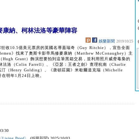
麥康納、柯林法洛等豪華陣容
娛樂新聞
2019/10/25
狂收10.5億美元票房的英國名導蓋瑞奇（Guy Ritchie），宣告全面
emen》找來了奧斯卡影帝馬修麥康納（Matthew McConaughey）主
ugh Grant）飾演想要拍到這筆黑箱交易，並利用照片威脅毒梟的
Colin Farrell）、《亞瑟：王者之劍》查理杭南（Charlie
Henry Golding）、《唐頓莊園》米歇爾道克瑞（Michelle
計在明年1月24日上映。
03/30
ving Proof〉
(
娛樂新聞
) 2025/10/03