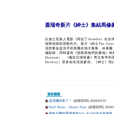
蓋瑞奇新片《紳士》集結馬修
以迪士尼真人電影《阿拉丁Aladdin》在全球
強勢回歸犯罪動作片。新片《紳士The Gentl
演想要金盆洗手的英國在地大毒梟，休葛蘭（H
攝影師，同時還有《怪獸與牠們的產地》柯林法洛（
Hunnam）、《瘋狂亞洲富豪》男主角亨利高汀（
Dockery）眾多知名演員參演。《紳士》預
孟漢娜回來了！
(
娛樂新聞
) 2026/03/31
Niall Horan - Dinner Party
(
娛樂新聞
) 2026/
傳奇天團邦喬飛邀來Jelly Roll合作全新單曲〈Li