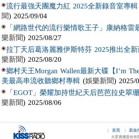
流行最強天團魔力紅 2025全新錄音室專輯【Lov
聞
) 2025/09/04
「網路世代的流行樂情歌王子」康納格雷最新作
樂新聞
) 2025/08/27
拉丁天后葛洛麗雅伊斯特芬 2025推出全新西
樂新聞
) 2025/08/20
鄉村天王Morgan Wallen最新大碟【I’m The
(
娛樂新聞
) 2025/
美最高串流收聽鄉村專輯
「EGOT」榮耀加持世紀天后芭芭拉史翠珊 
樂新聞
) 2025/08/06
首頁
新血
|
|
大眾廣播股份有限公司 