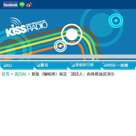
首頁
>
資訊站
> 新版《蝙蝠俠》敲定「謎語人」由保羅迪諾演出