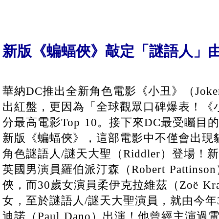
新版《蝙蝠俠》敲定「謎語人」
華納DC推出全新角色電影《小丑》（Jok
出紅盤，更因為「全球觀眾口碑爆表！《小
分最高電影Top 10。接下來DC最受矚
新版《蝙蝠俠》，這部電影中不僅會出現
角色謎語人/謎天大聖（Riddler）登場
英國男演員羅伯派汀森（Robert Pattin
俠，而30歲女演員柔伊克拉維茲（Zoë Kr
女，至於謎語人/謎天大聖演員，就由今年
迪諾（Paul Dano）出演！他曾經主演