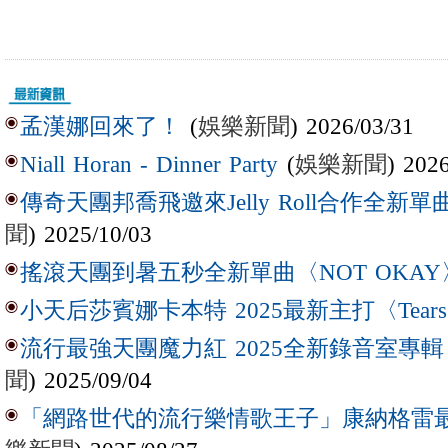
(
娛樂新聞
) 2026/03/31
孟漢娜回來了！
(
娛樂新聞
) 202
Niall Horan - Dinner Party
傳奇天團邦喬飛邀來Jelly Roll合作全新單曲〈L
聞
) 2025/10/03
搖滾天團到暑五秒全新單曲〈NOT OKAY
小天后莎賓娜卡本特 2025最新主打〈Tear
流行最強天團魔力紅 2025全新錄音室專輯【Lov
聞
) 2025/09/04
「網路世代的流行樂情歌王子」康納格雷最新作