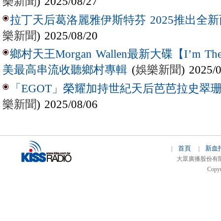
樂新聞
) 2025/08/27
拉丁天后葛洛麗雅伊斯特芬 2025推出全新西
樂新聞
) 2025/08/20
鄉村天王Morgan Wallen最新大碟【I’m The
(
娛樂新聞
) 2025/
美最高串流收聽鄉村專輯
「EGOT」榮耀加持世紀天后芭芭拉史翠珊 
樂新聞
) 2025/08/06
首頁
新血
|
|
大眾廣播股份有限公司 
Copyr