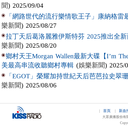
聞
) 2025/09/04
「網路世代的流行樂情歌王子」康納格雷最新作
樂新聞
) 2025/08/27
拉丁天后葛洛麗雅伊斯特芬 2025推出全新西
樂新聞
) 2025/08/20
鄉村天王Morgan Wallen最新大碟【I’m The
(
娛樂新聞
) 2025/
美最高串流收聽鄉村專輯
「EGOT」榮耀加持世紀天后芭芭拉史翠珊 
樂新聞
) 2025/08/06
首頁
新血
|
|
大眾廣播股份有限公司 
Copyr