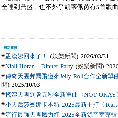
全達到鼎盛，也不外乎凱蒂佩芮有5首歌曲
(
娛樂新聞
) 2026/03/31
孟漢娜回來了！
(
娛樂新聞
) 202
Niall Horan - Dinner Party
傳奇天團邦喬飛邀來Jelly Roll合作全新單曲〈L
聞
) 2025/10/03
搖滾天團到暑五秒全新單曲〈NOT OKAY
小天后莎賓娜卡本特 2025最新主打〈Tear
流行最強天團魔力紅 2025全新錄音室專輯【Lov