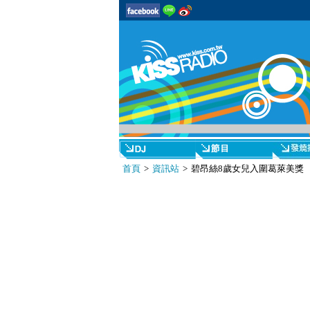
首頁
>
資訊站
> 碧昂絲8歲女兒入圍葛萊美獎