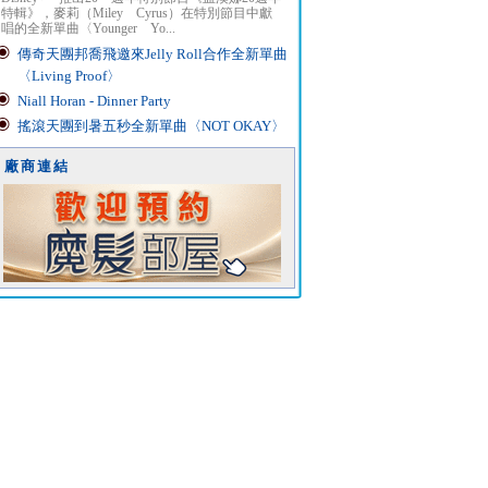
特輯》，麥莉（Miley Cyrus）在特別節目中獻
唱的全新單曲〈Younger Yo...
傳奇天團邦喬飛邀來Jelly Roll合作全新單曲
〈Living Proof〉
Niall Horan - Dinner Party
搖滾天團到暑五秒全新單曲〈NOT OKAY〉
廠商連結