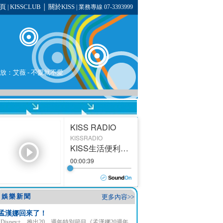
頁
KISSCLUB
關於KISS
|
│
| 業務專線 07-3393999
播放：
艾薇
- 不愛就不愛
娛樂新聞
更多內容>>
孟漢娜回來了！
Disney+ 推出20 週年特別節目《孟漢娜20週年