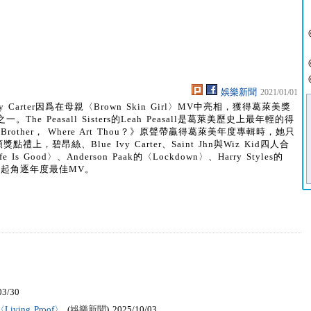
娛樂新聞
2021/01/01
Ivy Carter因爲在母親〈Brown Skin Girl〉MV中亮相，獲得葛萊美獎
 Peasall Sisters的Leah Peasall是葛萊美歷史上最年輕的得
other， Where Art Thou？》原聲帶贏得葛萊美年度專輯時，她只
碧昂絲、Blue Ivy Carter、Saint Jhn與Wiz Kid四人合
e Is Good〉、Anderson Paak的〈Lockdown〉、Harry Styles的
th〉一起角逐年度最佳MV。
03/30
ving Proof〉
(
娛樂新聞
) 2025/10/03