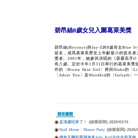
碧昂絲8歲女兒入圍葛萊美獎
碧昂絲(Beyonce)與Jay-Z的8歲長女Blue 
提名，成爲葛萊美歷史上年齡最小的提名者之一。The
獎者。2001年，她參與演唱的《霹靂高手O Br
有八歲。定於今年1月31日舉行的葛萊美獎頒獎點禮上，
作的〈Brown Skin Girl〉將與Drake的〈Lif
〈Adore You〉及Woodkid的〈Golia
孟漢娜回來了！
(
娛樂新聞
) 2026/03/31
Niall Horan - Dinner Party
(
娛樂新聞
) 2026/
傳奇天團邦喬飛邀來Jelly Roll合作全新單曲〈Li