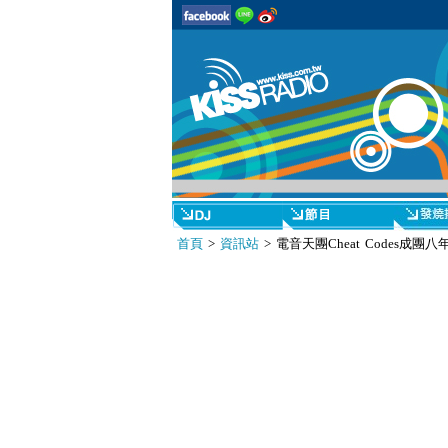
首頁
>
資訊站
> 電音天團Cheat Codes成