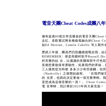
電音天團Cheat Codes成
擁有超過60億次串流播放的電音天團Cheat
走紅。喜歡嘗試將各種曲風融合的Cheat Code
如Ed Sheeran、Camila Cabello 等
歷經八年後，團員們仍想繼續挑戰自我，結
REMEMBER〉便是與鄉村歌手Russell 
村音樂的結 合，以滿滿的美國南部牛仔色彩為
直都想要能保有實驗性，拓展我們的界線，
三人雖然從兒時都 多多少少有些接觸，但
（Nashville）之後開始啟程。 「在
的 光景，也因此決定要做一張完整專輯。
是想成為這個音樂的一員！」 Cheat C
電 音專輯，預計將於2023年與大家見面！