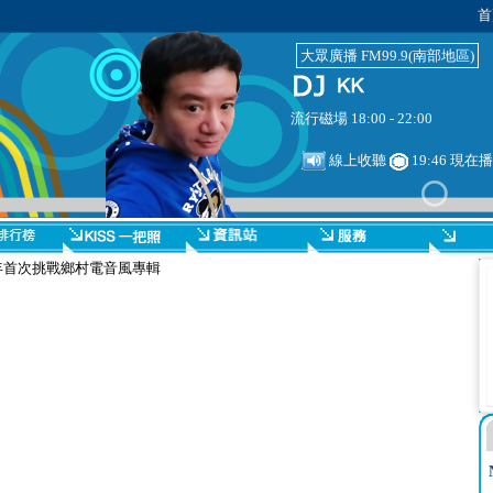
首
大眾廣播 FM99.9(南部地區)
流行磁場 18:00 - 22:00
線上收聽
19:46 現在
團八年首次挑戰鄉村電音風專輯