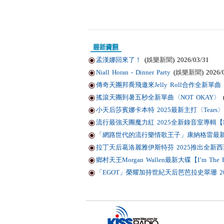
孟漢娜回來了！
(
娛樂新聞
) 2026/03/31
Niall Horan - Dinner Party
(
娛樂新聞
) 2026/
傳奇天團邦喬飛邀來Jelly Roll合作全新單曲〈Li
搖滾天團到暑五秒全新單曲〈NOT OKAY〉
小天后莎賓娜卡本特 2025最新主打〈Tears〉
流行最強天團魔力紅 2025全新錄音室專輯【Love
「網路世代的流行樂情歌王子」康納格雷最新作品
拉丁天后葛洛麗雅伊斯特芬 2025推出全新西班
鄉村天王Morgan Wallen最新大碟【I’m T
「EGOT」榮耀加持世紀天后芭芭拉史翠珊 2