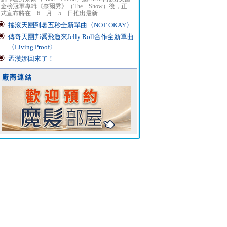
金榜冠軍專輯《奈爾秀》（The Show）後，正
式宣布將在 6 月 5 日推出最新...
搖滾天團到暑五秒全新單曲〈NOT OKAY〉
傳奇天團邦喬飛邀來Jelly Roll合作全新單曲
〈Living Proof〉
孟漢娜回來了！
廠商連結