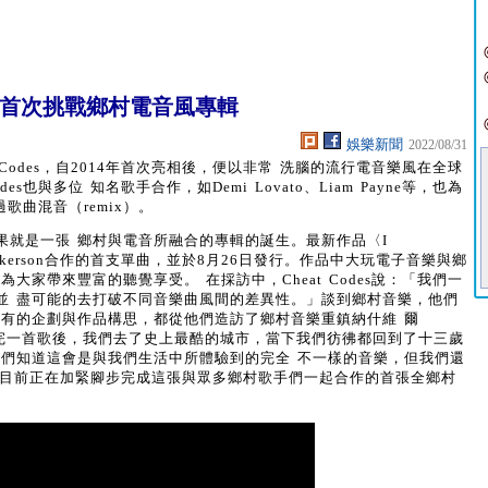
團八年首次挑戰鄉村電音風專輯
娛樂新聞
2022/08/31
 Codes，自2014年首次亮相後，便以非常 洗腦的流行電音樂風在全球
s也與多位 知名歌手合作，如Demi Lovato、Liam Payne等，也為
人製作過歌曲混音（remix）。
果就是一張 鄉村與電音所融合的專輯的誕生。最新作品〈I
Dickerson合作的首支單曲，並於8月26日發行。作品中大玩電子音樂與鄉
大家帶來豐富的聽覺享受。 在採訪中，Cheat Codes說：「我們一
並 盡可能的去打破不同音樂曲風間的差異性。」談到鄉村音樂，他們
所有的企劃與作品構思，都從他們造訪了鄉村音樂重鎮納什維 爾
我們做完一首歌後，我們去了史上最酷的城市，當下我們彷彿都回到了十三歲
我們知道這會是與我們生活中所體驗到的完全 不一樣的音樂，但我們還
odes目前正在加緊腳步完成這張與眾多鄉村歌手們一起合作的首張全鄉村