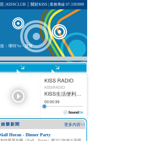
頁
KISSCLUB
關於KISS
|
│
| 業務專線 07-3393999
播放：壞特?te - 溫度
娛樂新聞
更多內容>>
Niall Horan - Dinner Party
創作暖男奈爾（Niall Horan）繼2023年推出英國