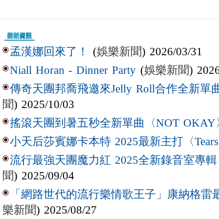
(
娛樂新聞
) 2026/03/31
孟漢娜回來了！
(
娛樂新聞
) 202
Niall Horan - Dinner Party
傳奇天團邦喬飛邀來Jelly Roll合作全新單曲〈L
聞
) 2025/10/03
搖滾天團到暑五秒全新單曲〈NOT OKAY
小天后莎賓娜卡本特 2025最新主打〈Tear
流行最強天團魔力紅 2025全新錄音室專輯【Lov
聞
) 2025/09/04
「網路世代的流行樂情歌王子」康納格雷最新作
樂新聞
) 2025/08/27