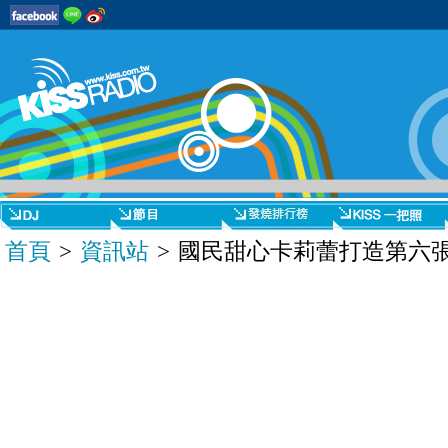
首頁
>
資訊站
> 國民甜心卡莉蕾打造第六