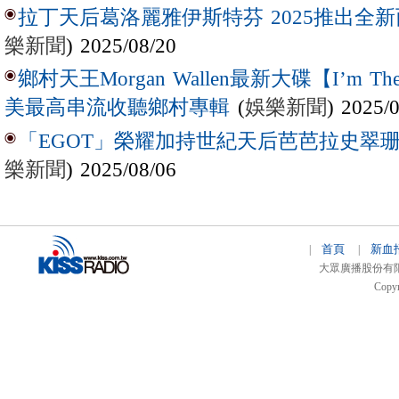
拉丁天后葛洛麗雅伊斯特芬 2025推出全新西
樂新聞
) 2025/08/20
鄉村天王Morgan Wallen最新大碟【I’m The
(
娛樂新聞
) 2025/
美最高串流收聽鄉村專輯
「EGOT」榮耀加持世紀天后芭芭拉史翠珊 
樂新聞
) 2025/08/06
首頁
新血
|
|
大眾廣播股份有限公司 
Copyr