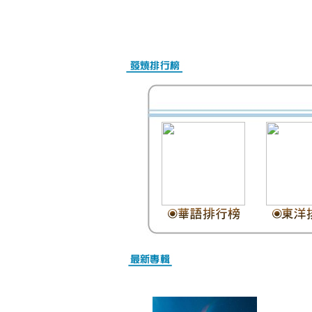
Nike Air Max Online Shop
Christian Louboutin Schuhe Outlet
Christian Louboutin Schuhe Damen
Christian Louboutin outlet
Nike Air Max Kaufen Schweiz
Billig Nike Air Max