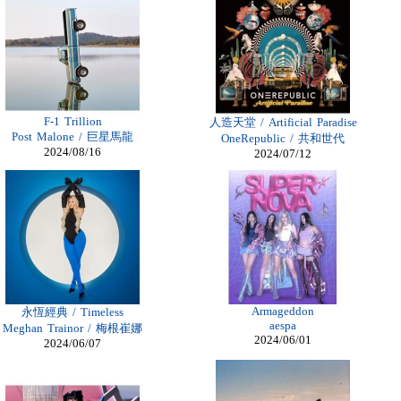
F-1 Trillion
人造天堂 / Artificial Paradise
Post Malone / 巨星馬龍
OneRepublic / 共和世代
2024/08/16
2024/07/12
Armageddon
永恆經典 / Timeless
aespa
Meghan Trainor / 梅根崔娜
2024/06/01
2024/06/07