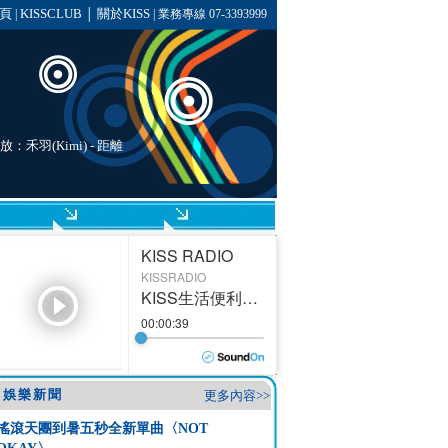
頁
KISSCLUB
關於KISS
|
│
| 業務專線 07-3393999
放：禾羽(Kimi) - 距離
娛樂新聞
更多內容>>
搖滾天團到暑五秒全新單曲〈NOT