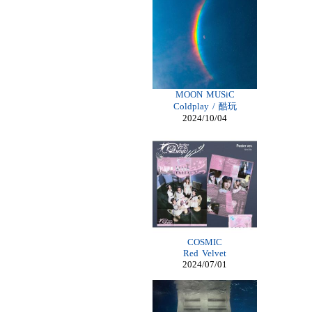
Billiga Nike
Billiga Moncler Jacka
Longchamp Pas Cher
Billiga Nike Air Max
moncler online shop
cheap mbt shoes
moncler jas heren
billig adidas yeezy
longchamp outlet uk
MOON MUSiC
Cheap Longchamp Bags
Coldplay / 酷玩
Christian Louboutin Homme pas cher
2024/10/04
cheap Lace Front Wigs
Nike Billig
moncler Daunenmantel damen
Moncler Jacken Herren
Billig Moncler dam
Billig moncler
Louboutin Schuhe Outlet
Christian Louboutin Schuhe Kaufen
louboutin schuhe sale
Billig Christian Louboutin Schuhe
louboutin Schuhe Shop
COSMIC
Damen Moncler Jacken
Red Velvet
Christian Louboutin Online Shop
2024/07/01
Adidas Online Shop Schweiz
Longchamp pliage pas cher
moncler outlet zürich
Günstige Nike Air Max