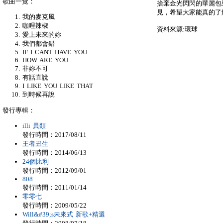
歌曲一覽：
捨棄金光閃閃的華麗包
見，希望大家能真的了
我的麥克風
咖哩辣椒
資料來源:環球
愛上未來的妳
我們都會錯
IF I CANT HAVE YOU
HOW ARE YOU
非妳不可
有話直說
I LIKE YOU LIKE THAT
到時候再說
發行專輯：
illi 異類
發行時間：2017/08/11
王者丑生
發行時間：2014/06/13
24個比利
發行時間：2012/09/01
808
發行時間：2011/01/14
零零七
發行時間：2009/05/22
Will&#39;s未來式 新歌+精選