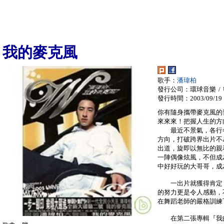
我的麥克風
歌手：
潘瑋柏
發行公司：環球音樂 / Univ
發行時間：2003/09/19
你有隨身攜帶麥克風的
來來來！把握人生的方
最近不景氣，各行各
方向，打破跨界出片不
出道，旋即以無比的親
一陣偶像炫風，不但成
中好好玩的大哥哥，成
一出片就獲得肯定，
的努力更是令人感動，
在舞蹈老師的嚴格訓練下
在第二張專輯『我的