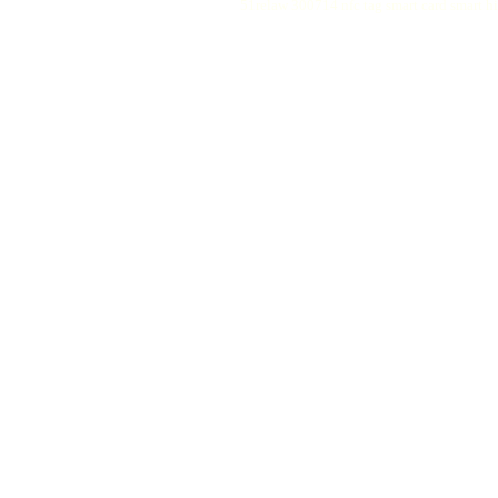
51relaw
300714
nfc tag
smart card smart
hi