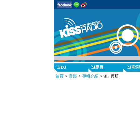
首頁
>
音樂
>
專輯介紹
> illi 異類