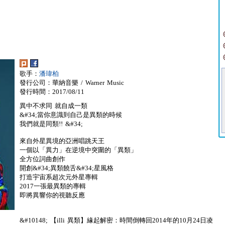
歌手：
潘瑋柏
發行公司：華納音樂 / Warner Music
發行時間：2017/08/11
異中不求同 就自成一類
&#34;當你意識到自己是異類的時候
我們就是同類!! &#34;
來自外星異境的亞洲唱跳天王
一個以「異力」在逆境中突圍的「異類」
全方位詞曲創作
開創&#34;異類饒舌&#34;星風格
打造宇宙系超次元外星專輯
2017一張最異類的專輯
即將異響你的視聽反應
&#10148; 【illi 異類】緣起解密：時間倒轉回2014年的10月24日凌