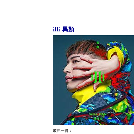
illi 異類
歌曲一覽：