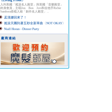
〈Living Proof〉
入列美國「搖滾名人殿堂」與英國「音樂殿堂」
終身會員，主唱Jon Bon Jovi和吉他手Richie
Sambora搭檔入籍「創作名人殿堂」...
孟漢娜回來了！
搖滾天團到暑五秒全新單曲〈NOT OKAY〉
Niall Horan - Dinner Party
廠商連結