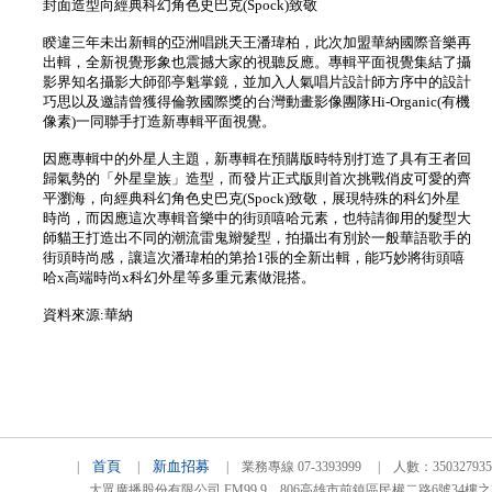
封面造型向經典科幻角色史巴克(Spock)致敬
睽違三年未出新輯的亞洲唱跳天王潘瑋柏，此次加盟華納國際音樂再
出輯，全新視覺形象也震撼大家的視聽反應。專輯平面視覺集結了攝
影界知名攝影大師邵亭魁掌鏡，並加入人氣唱片設計師方序中的設計
巧思以及邀請曾獲得倫敦國際獎的台灣動畫影像團隊Hi-Organic(有機
像素)一同聯手打造新專輯平面視覺。
因應專輯中的外星人主題，新專輯在預購版時特別打造了具有王者回
歸氣勢的「外星皇族」造型，而發片正式版則首次挑戰俏皮可愛的齊
平瀏海，向經典科幻角色史巴克(Spock)致敬，展現特殊的科幻外星
時尚，而因應這次專輯音樂中的街頭嘻哈元素，也特請御用的髮型大
師貓王打造出不同的潮流雷鬼辮髮型，拍攝出有別於一般華語歌手的
街頭時尚感，讓這次潘瑋柏的第拾1張的全新出輯，能巧妙將街頭嘻
哈x高端時尚x科幻外星等多重元素做混搭。
資料來源:華納
首頁
新血招募
|
|
| 業務專線 07-3393999 | 人數：3503279
大眾廣播股份有限公司 FM99.9 806高雄市前鎮區民權二路6號34樓之2 TEL