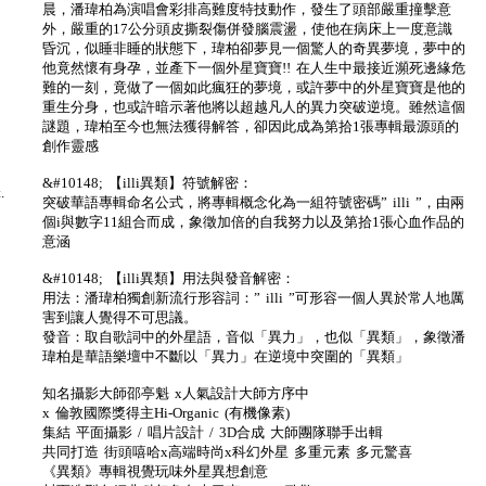
晨，潘瑋柏為演唱會彩排高難度特技動作，發生了頭部嚴重撞擊意
外，嚴重的17公分頭皮撕裂傷併發腦震盪，使他在病床上一度意識
昏沉，似睡非睡的狀態下，瑋柏卻夢見一個驚人的奇異夢境，夢中的
他竟然懷有身孕，並產下一個外星寶寶!! 在人生中最接近瀕死邊緣危
難的一刻，竟做了一個如此瘋狂的夢境，或許夢中的外星寶寶是他的
重生分身，也或許暗示著他將以超越凡人的異力突破逆境。雖然這個
謎題，瑋柏至今也無法獲得解答，卻因此成為第拾1張專輯最源頭的
創作靈感
&#10148; 【illi異類】符號解密：
.
突破華語專輯命名公式，將專輯概念化為一組符號密碼” illi ”，由兩
個i與數字11組合而成，象徵加倍的自我努力以及第拾1張心血作品的
意涵
&#10148; 【illi異類】用法與發音解密：
用法：潘瑋柏獨創新流行形容詞：” illi ”可形容一個人異於常人地厲
害到讓人覺得不可思議。
發音：取自歌詞中的外星語，音似「異力」，也似「異類」，象徵潘
瑋柏是華語樂壇中不斷以「異力」在逆境中突圍的「異類」
知名攝影大師邵亭魁 x人氣設計大師方序中
x 倫敦國際獎得主Hi-Organic (有機像素)
集結 平面攝影 / 唱片設計 / 3D合成 大師團隊聯手出輯
共同打造 街頭嘻哈x高端時尚x科幻外星 多重元素 多元驚喜
《異類》專輯視覺玩味外星異想創意