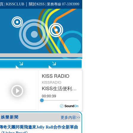
頁
KISSCLUB
關於KISS
|
│
| 業務專線 07-3393999
娛樂新聞
更多內容>>
傳奇天團邦喬飛邀來Jelly Roll合作全新單曲