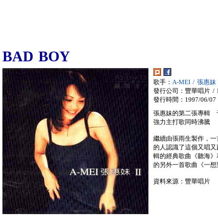
BAD BOY
歌手：
A-MEI / 張惠妹
發行公司：豐華唱片 / F
發行時間：1997/06/07
張惠妹的第二張專輯 
強力主打歌同時沸騰
繼續由張雨生製作，一
的人認識了這個又唱又
輯的經典歌曲《聽海》
的另外一首歌曲《一想
資料來源：豐華唱片