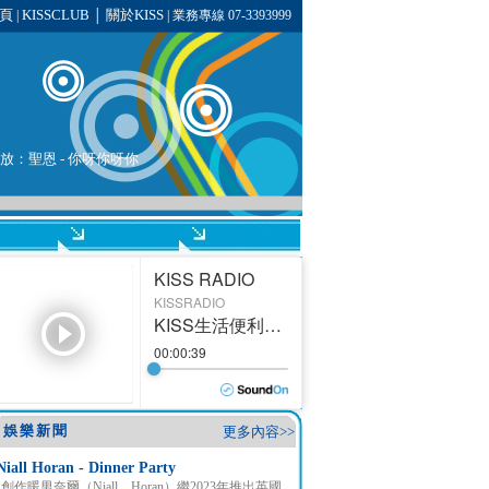
頁
KISSCLUB
關於KISS
|
│
| 業務專線 07-3393999
在播放：聖恩 - 你呀你呀你
娛樂新聞
更多內容>>
Niall Horan - Dinner Party
創作暖男奈爾（Niall Horan）繼2023年推出英國