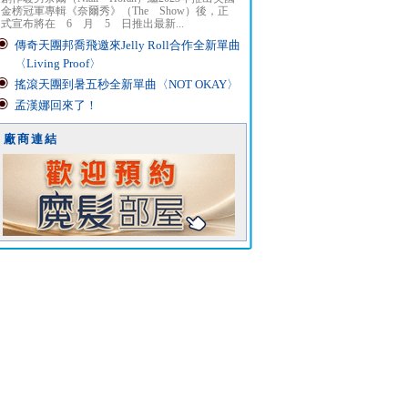
金榜冠軍專輯《奈爾秀》（The Show）後，正
式宣布將在 6 月 5 日推出最新...
傳奇天團邦喬飛邀來Jelly Roll合作全新單曲
〈Living Proof〉
搖滾天團到暑五秒全新單曲〈NOT OKAY〉
孟漢娜回來了！
廠商連結