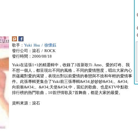
歌手：
Yuki Hsu / 徐懷鈺
發行公司：滾石 / ROCK
發行時間：2000/08/18
Yuki在這張1+1的精選輯中，收錄了3首新歌Ti Amo、愛的叮咚、我
不想一個人，都呈現出不同的風格，不同的愛情態度，唱出大家內心
所蘊藏對愛的渴望，表現出對以前愛情的眷戀與不捨和年輕的愛情事
件。此張專輯更集合了Yuki前三張專輯&#34;妙妙妙&#34;、&#34;
向前衝&#34;、&#34;天使&#34;中，當紅的歌曲、也是KTV中點歌
排行榜的熱門歌曲，10首抒情歌及7首舞曲，都是大家的最愛。
資料來源：滾石