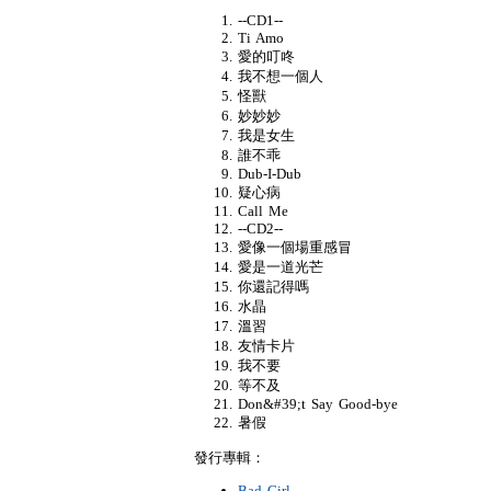
--CD1--
Ti Amo
愛的叮咚
我不想一個人
怪獸
妙妙妙
我是女生
誰不乖
Dub-I-Dub
疑心病
Call Me
--CD2--
愛像一個場重感冒
愛是一道光芒
你還記得嗎
水晶
溫習
友情卡片
我不要
等不及
Don&#39;t Say Good-bye
暑假
發行專輯：
Bad Girl