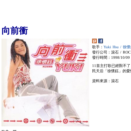
向前衝
歌手：
Yuki Hsu / 徐
發行公司：滾石 / ROC
發行時間：1998/10/09
11首主打歌已經獸不了
民天后「徐懷鈺」的愛
資料來源：滾石