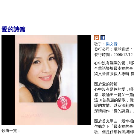
愛的詩篇
歌手：
梁文音
發行公司：環球音樂 / Univ
發行時間：2008/12/12
心中沒有滿滿的愛，唱
全華語樂壇最幸福的事
梁文音首張個人專輯 
關於愛的詩篇
心中沒有足夠的愛，唱
感，歌誦出一篇又一篇
這10首美麗的情歌，
暖的友情、以及深刻的
深情鉅作「愛的詩篇」
關於首支單曲「最幸福
乍聽之下「最幸福的事
歌曲一覽：
歌。但是仔細聆聽與回