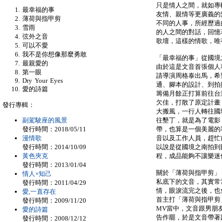
只是情人之間，就如專
最幸福的事
友情、親情等更廣義的
薄荷與指甲剪
不同的人事，所經歷過
雪雨
的人之間的對話，回憶
弦外之音
歌壇，這樣的情歌，唯
可以不愛
我不是你想像那麼勇敢
「最幸福的事」從國境
最親愛的
由於這是文音首張個人
第一眼
請導演周格泰出馬，希
Dry Your Eyes
通、腳本的設計、到拍
愛的詩篇
籌備月餘正打算前往台
欠佳，打散了原定計畫
發行專輯：
大搬風，一行人轉往國
副駕駛座的風景
往墾丁，就是為了電影
發行時間：2018/05/11
帶，也算是一個美麗的
漫情歌
音以及工作人員，趕忙
發行時間：2014/10/09
以說是從國境之南拍到
黃色夾克
程，成品能夠不讓樂迷
發行時間：2013/01/04
關於「薄荷與指甲剪」
情人×知己
私底下的文音，其實常
發行時間：2011/04/29
情，眼淚流完之後，也
愛,一直存在
首主打「薄荷與指甲剪
發行時間：2009/11/20
MV當中，文音跟男朋
愛的詩篇
告作罷，於是文音帶著
發行時間：2008/12/12