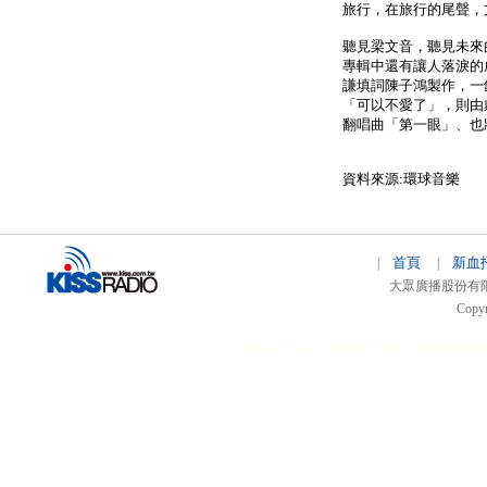
旅行，在旅行的尾聲，
聽見梁文音，聽見未來
專輯中還有讓人落淚的
謙填詞陳子鴻製作，一
「可以不愛了」，則由
翻唱曲「第一眼」、也
資料來源:環球音樂
首頁
新血
|
|
大眾廣播股份有限公司 
Copyr
51relaw
300714
nfc tag
smart card smart
hi