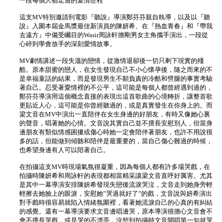
一段每個人都走過的愛情歷程
這支MV特別邀請到電影『聽說』導演鄭芬芬親自執導，以及以『聽
說』入圍本屆金馬獎最佳新演員的陳妍希、在『熱血青春』和『帶我
去遠方』中備受矚目的Wasir周詠軒擔剛男女主角攜手演出，一段從
心碎到學會放手的深刻愛情故事。
MV劇情講述一段失溫的戀情，從激情退卻後一切只剩下現實的殘
酷。原本甜蜜的戀人，在女生發現自己不小心懷孕後，隨之而來的不
是幸福童話的結果，而是發現男生不願負責的冷酷和劈腿的事實考驗
著自己。忍受著愛情裡的不公平，這可能是每個人都曾經遇到過的，
鄭芬芬導演用這個概念直接的表現出這首歌曲的心境轉折，讓整首歌
更貼近人心，這可能是你曾經聽過的，或是真實發生在你身上的。而
梁文音在MV中演出一直陪伴在女生身邊的好朋友，有時又像她心裏
的聲音，唱著她的心情。文音說其實自己並不擅長安慰別人，但當身
邊朋友有類似情感困擾或傷心時她一定會陪伴著朋友，也許不用說很
多的話，但能做到傾聽和陪伴是最重要的，當自己傷心難過的時候，
也希望身邊有人可以陪著自己。
在拍攝這支MV時現場氣氛很凝重，因為每個人都有許多場哭戲，在
拍攝時陳妍希和周詠軒的表現都相當精采讓梁文音直呼好厲害。尤其
是其中一幕導演安排陳妍希發現失戀後流淚哭泣，文音走到她身旁輕
輕擦去她臉上的眼淚，安慰她”哭過就好了”的戲，文音說與妍希演出
對手戲時很容易就陷入情緒氛圍裡，看著她流淚自己的心真的有糾結
的感覺。還有一幕導演要求文音邊唱邊哭，原本導演很擔心文音會不
會不擅長哭戲，或是哭的不漂亮，沒想到拍攝時文音開唱第一句就哭