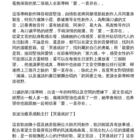
毫無保留的第二張個人全新專輯「愛，一直存在」。
這張專輯創作陣容相當堅強，由情歌老將與樂壇新銳創作人共同量身
製造，特別力邀陳小霞、蔡健雅等女性創作人，為剛滿22歲的文
音，註冊勇敢音符；還有姚若龍、阿弟仔、葛大為、馬嵩惟等作詞
者，為22歲早熟的經歷，手稿深情的能量。而「愛，一直存在」，
從梁文音的貼身觀感出發，描繪她的心情感受，卻意外貼切現代人的
生活點滴，不論是你、還是妳，都可以在梁文音的音樂裡頭，找到共
同的溫暖慰藉。從「哭過就好了」找到屬於自己的勇氣；用「親愛的
是我」撿回堅強與愛情；在節奏明快的「第六感」中，感受女性的不
可捉摸以及古靈精怪；還可以在每個生日派對上播放著「三個願
望」，然後讓夢想成真，專輯中也收錄了文音空降數位排行冠軍、蟬
連榜上三個月之餘的「愛一直存在」；除此之外，首度男女對唱情歌
「滿滿」以及邀請約書亞樂團合唱的「奶與蜜之地」更讓全新專輯增
添視野。
22歲的第2張專輯，出道一年的時間以及空間的歷練下，梁文音或許
經歷比一般人多一點，傷痛與堅強也成長了一些，她學會相信，也希
望你也能跟她一起相信著「愛，一直存在」。
首波治癒系感動主打【哭過就好了】
這首歌由陳小霞及姚若龍兩位大師共同創作，歌詞相當具有故事感，
配合著梁文音最擅長詮釋的民謠風格曲風，呈現出扣人心弦的溫暖感
動，是一首能撫慰人心的抒情好歌。梁文音說，【哭過就好了】這首