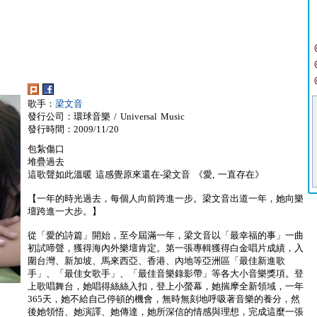
歌手：
梁文音
發行公司：環球音樂 / Universal Music
發行時間：2009/11/20
包紮傷口
堆疊過去
這歌聲如此溫暖 這感覺原來還在-梁文音 《愛, 一直存在》
【一年的時光過去，每個人向前跨進一步。梁文音出道一年，她向樂
壇跨進一大步。】
從「愛的詩篇」開始，至今屆滿一年，梁文音以「最幸福的事」一曲
初試啼聲，獲得海內外樂壇肯定。第一張專輯獲得白金唱片成績，入
圍台灣、新加坡、馬來西亞、香港、內地等亞洲區「最佳新進歌
手」、「最佳女歌手」、「最佳音樂錄影帶」等各大小音樂獎項。登
上歌唱舞台，她唱得絲絲入扣，登上小螢幕，她揣摩全新領域，一年
365天，她不給自己停頓的機會，無時無刻地呼吸著音樂的養分，然
後她領悟、她演譯、她傳達，她所深信的情感與理想，完成這麼一張