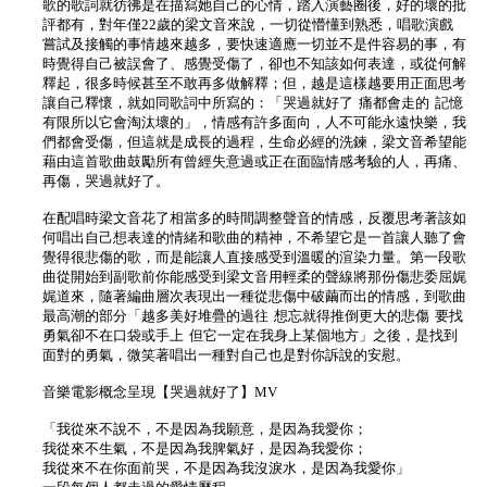
歌的歌詞就彷彿是在描寫她自己的心情，踏入演藝圈後，好的壞的批
評都有，對年僅22歲的梁文音來說，一切從懵懂到熟悉，唱歌演戲
嘗試及接觸的事情越來越多，要快速適應一切並不是件容易的事，有
時覺得自己被誤會了、感覺受傷了，卻也不知該如何表達，或從何解
釋起，很多時候甚至不敢再多做解釋；但，越是這樣越要用正面思考
讓自己釋懷，就如同歌詞中所寫的：「哭過就好了 痛都會走的 記憶
有限所以它會淘汰壞的」，情感有許多面向，人不可能永遠快樂，我
們都會受傷，但這就是成長的過程，生命必經的洗鍊，梁文音希望能
藉由這首歌曲鼓勵所有曾經失意過或正在面臨情感考驗的人，再痛、
再傷，哭過就好了。
在配唱時梁文音花了相當多的時間調整聲音的情感，反覆思考著該如
何唱出自己想表達的情緒和歌曲的精神，不希望它是一首讓人聽了會
覺得很悲傷的歌，而是能讓人直接感受到溫暖的渲染力量。第一段歌
曲從開始到副歌前你能感受到梁文音用輕柔的聲線將那份傷悲委屈娓
娓道來，隨著編曲層次表現出一種從悲傷中破繭而出的情感，到歌曲
最高潮的部分「越多美好堆疊的過往 想忘就得推倒更大的悲傷 要找
勇氣卻不在口袋或手上 但它一定在我身上某個地方」之後，是找到
面對的勇氣，微笑著唱出一種對自己也是對你訴說的安慰。
音樂電影概念呈現【哭過就好了】MV
「我從來不說不，不是因為我願意，是因為我愛你；
我從來不生氣，不是因為我脾氣好，是因為我愛你；
我從來不在你面前哭，不是因為我沒淚水，是因為我愛你」