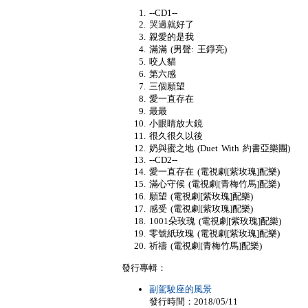
--CD1--
哭過就好了
親愛的是我
滿滿 (男聲: 王錚亮)
咬人貓
第六感
三個願望
愛一直存在
最最
小眼睛放大鏡
很久很久以後
奶與蜜之地 (Duet With 約書亞樂團)
--CD2--
愛一直存在 (電視劇[紫玫瑰]配樂)
滿心守候 (電視劇[青梅竹馬]配樂)
願望 (電視劇[紫玫瑰]配樂)
感受 (電視劇[紫玫瑰]配樂)
1001朵玫瑰 (電視劇[紫玫瑰]配樂)
零號紙玫瑰 (電視劇[紫玫瑰]配樂)
祈禱 (電視劇[青梅竹馬]配樂)
發行專輯：
副駕駛座的風景
發行時間：2018/05/11