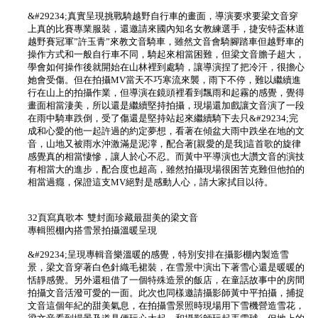
&#29234;真實呈現挑戰騎越野自行車的畫面，導演要求要梁文音穿
上真的比賽專業服裝，還邀請來國內知名女教練選手，捷安特盃林道
越野賽冠軍”許玉青”來教文音騎車，雖然文音會騎腳踏車但越野車的
操作方式和一般自行車不同，騎起來相當困難，但梁文音膽子超大，
學會如何操作後就開始在山林裡到處騎，讓導演捏了把冷汗，很擔心
她會受傷。但在拍攝MV當天不巧寒流來襲，雨下不停，難以繼續進
行在山上的拍攝作業，但導演在鏡頭裡看到飄雨和起霧的感覺，覺得
畫面相當淒美，所以還是繼續堅持拍攝，現場還加戲讓文音演了一段
在雨中騎車跌倒，受了傷還是堅持站起來繼續騎下去只&#29234;完
成和心愛的他一起許過的約定夢想，看著在傾盆大雨中跌坐在地的文
音，山地又被雨水沖激滿是泥濘，配合著[親愛的是我]這首歌的旋律
感覺真的相當悽慘，讓人於心不忍。而黃中平導演也大讚文音的演技
有相當大的進步，配合度也超高，雖然拍攝現場很困苦克難但他拍的
相當過癮，保證這支MV絕對是感動人心，請大家拭目以待。
32頁寫真歌本 雙封面珍藏最甜美的梁文音
專輯照棚內搭雪景拍攝溫暖呈現
&#29234;呈現專輯音樂溫暖的感覺，特別安排在攝影棚內製造雪
景，梁文音穿著白色針織毛裙裝，在雪景中演出下著雪心還是暖暖的
恬靜感覺。另外還租借了一個特殊造景的飯店，在童話故事中的房間
拍攝文音活潑可愛的一面。此次也同樣邀請攝影師黃中平拍攝，捕捉
文音這個年紀的甜美氣息，在拍攝雪景照時現場用下雪機營造雪花，