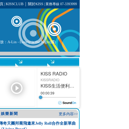
頁
KISSCLUB
關於KISS
|
│
| 業務專線 07-3393999
播放：
A-Lin
- Lonely is the Night(國)
娛樂新聞
更多內容>>
傳奇天團邦喬飛邀來Jelly Roll合作全新單曲