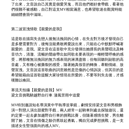
了出來，文音說自己其實是個愛哭鬼，而且他們都好會帶戲，看著他
們很難不被感動，自己對這支MV相當滿意，也希望歌迷在觀賞時能
細細體會箇中滋味。
第二波宣洩情歌【親愛的是我】
這是歌在描寫失去戀人後無法挽回的心情，在失去對方後才發現自己
是多麼需要對方，後悔沒能勇敢將愛說出來，只能在心中默默呼喊著
親愛的…是我。梁文音在這首歌中充分發揮出她擅長的美聲唱法及轉
音功力，清澈、流暢的聲線帶出如同歌名要表現的一種輕聲呼喚的感
受，將那種無法挽回的無力感表現的淋漓盡致；但每回聽到副歌的高
音處，又有種心被撕裂的感受，隨著她真假音的轉換，牽動情緒、放
聲宣洩。文音說這首歌曲的詞意雖然是悲傷的心情訴說，但其目的是
希望能藉由這首歌提醒大家珍惜現在所愛的，不要等到失去後，才感
嘆難以喚回。
寒流天拍攝【親愛的是我】MV
梁文音挑戰騎越野自行車 淒風苦雨中追愛
MV特別邀請知名導演黃中平執導並掌鏡，劇情安排梁文音和男模飾
演一對戀人演出甜蜜對手戲，兩人經常一起騎車到處去探險遊玩，還
約定要一起去參加越野自行車的挑戰比賽，但隨著感情生變，男生離
開了她，文音在情傷之餘仍舊鼓起勇氣，獨自完成夢想挑戰，是一支
描述女生堅強面向的感人MV。