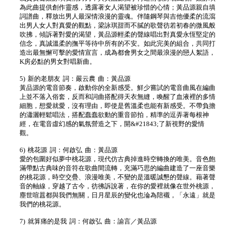
為此曲提供創作靈感，透露著女人渴望被珍惜的心情；黃品源親自填
詞譜曲，釋放出男人最深情浪漫的靈魂。伴隨鋼琴與吉他優柔的流瀉
出男人女人對真愛的觀點，梁詠琪甜而不膩的歌聲彷若初春的微風般
吹拂，傾訴著對愛的渴望，黃品源輕柔的聲線唱出對真愛永恆堅定的
信念，真誠溫柔的撫平等待中所有的不安。如此完美的組合，共同打
造出最無懈可擊的愛情宣言，成為都會男女之間最浪漫的戀人絮語，
K房必點的男女對唱新曲。
5) 新的老朋友 詞：嚴云農 曲：黃品源
黃品源的電音節奏，啟動你的全新感受。鮮少嘗試的電音曲風在編曲
上並不落入俗套，反而和詞曲搭配得天衣無縫，喚醒了血液裡的多情
細胞，想愛就愛，沒有理由，即使是舊溫柔也能有新感受。不帶負擔
的瀟灑輕鬆唱法，搭配蠢蠢欲動的重音節拍，精準的逗弄著每根神
經，在電音虛幻感的氣氛營造之下，開&#21843;了新視野的愛情
觀。
6) 桃花源 詞：何啟弘 曲：黃品源
愛的包圍好似夢中桃花源，現代仿古典掉進時空轉換的唯美。音色飽
滿帶點古典味的音符在歌曲間流轉，充滿巧思的編曲建造了一座音樂
的桃花源，時空交疊、浪漫唯美，不變的是溫暖誠懇的聲線。藉著聲
音的軸線，穿越了古今，彷彿訴說著，在你的愛裡就像在世外桃源，
塵世喧囂都與我們無關，日月星辰的變化也淪為陪襯，「永遠」就是
我們的桃花源。
7) 就算痛的是我 詞：何啟弘 曲：諭言／黃品源