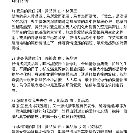
●曲目介紹
1) 雙魚的責任 詞：黃品源 曲：林倛玉
雙魚的男人黃品源，為所愛而浪漫，為音樂而活著。「雙魚」是浪漫
的代名詞，與生俱來的深情總是毫無預警的溫柔攻擊著心房，也讓自
己越陷越深。黃品源以雙魚座的男人心刻化出對愛的堅定與嚮往，如
同間奏的電吉他激昂的宣誓著，無論是愛情或音樂都將用生命來捍
衛，雙魚的隱形絲帶早已將音樂、愛情及品源牢牢繫住。在英式搖滾
層層堆砌的濃烈情感之下，伴著真情流露的唱腔，帶來最感動的聽覺
震撼。
2) 達令我愛你 詞：鄔裕康 曲：黃品源
抒情搖滾黃品源，唱出甜蜜告白新悸動，全民情歌新典範。忙碌的生
活、平庸的日子，卻充滿最深刻的相處痕跡，每個大小點滴都是最幸
福的催化劑，毋須咬文嚼字的華麗言語，透過輕快直接的旋律，就能
真切的呈現出新世代小小甜蜜、大大幸福，最不扭怩做作的愛情新風
貌，為你勇敢表達心中最重要的那份愛意，堪稱年度最佳求婚進行
曲。
3) 怎麼會讓我失去你 詞：黃品源 曲：黃品源
繼[你怎麼捨得我難過]，又一源式情歌經典代表作。隨著情緒與唱功
一齊沸騰到頂點的熱烈澎湃，詮釋出對逝去的愛無法忘懷，抱持一份
濃烈真摯的情感，吶喊一段心痛難解的鬱悶。
4) 珍惜我的愛 詞：黃品源 曲：黃品源 女聲：梁詠琪
氣質女聲梁詠琪友情跨刀，與黃品源攜手再造情歌對唱風潮。梁詠琪