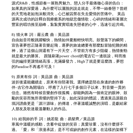
源式R&B，性感節奏一展熟男魅力。戀人分手最痛徹心扉的告白：
如果真的深愛過，為什麼可以灑脫的說走就走，不帶一絲眷戀？曾經
的天荒地老如泡沫般消失，心已被囚禁在失去愛情的苦痛中。 黃品
源再次成功的詮釋自我療癒系的地獄悲傷情歌，心碎的情緒和著層次
豐富的唱功推至巔峰，紮紮實實唱進失戀者的心中，迅速引起共鳴。
8) 猜火車 詞：嚴云農 曲：黃品源
自由如音符般跳躍暢快，熱情如仲夏般輕快明亮。鼓聲落下的瞬間，
宣告著夢想正隨著音樂起飛，逐夢的旅途總要有那麼點冒險犯難的精
神，過了這個山洞還有下一片天空，不管前方有多少阻礙，熱情衝勁
就是最大的勝算。 跟隨刷著power chord的電吉它一邊鼓譟，時而推
弦的編排更讓情緒高漲，充滿爆發力，High了就是要這麼跩，夢想
的Paradise不再遙不可及！
9) 原來有你 詞：黃品源 曲：黃品源
波折後還能繼續走，原來有你陪著我。選擇總是陪在身邊的創作夥
伴–吉它作為開場白，呼應了入行七千多個日子以來，對音樂一貫的
信念。雖然有時候音樂創作很孤獨，卻能夠因為一個肯定的眼神、鼓
勵的笑容而無所畏懼的堅持下去，如此深刻的體認，透過黃品源親自
填詞譜曲更是「源汁源味」的傳達，伴著溫暖誠懇的演唱，是獻給家
人朋友及歌迷最溫馨動人的作品。
10) 給我妳的手 詞：姚若龍 曲：易桀齊／黃品源
寒風中溫暖的感動，含蓄中綻放的笑容；真愛珍重，沒有什麼撐不
過。「愛」和「浪漫承諾」是不可或缺的創作元素，在這樣的架構下