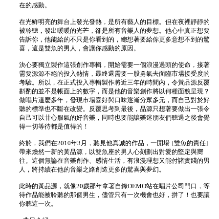
在的感動。
在光鮮明亮的舞台上發光發熱，是所有藝人的目標。但在夜裡靜靜的
被聆聽，發出暖暖的光芒，卻是所有音樂人的夢想。他心中真正想要
告訴你，他能給的不只是你看到的，總想著要給你更多意想不到的驚
喜，這是雙魚的男人，會讓你感動的原因。
決心要獨立製作這張創作專輯，開始需要一個浪漫過頭的使命，接著
需要源源不絕的投入熱情，最終還需要一股勇氣去面臨市場接受度的
考驗。所以，在正式投入專輯製作將近三年的時間內，令黃品源反覆
斟酌的並不是帳面上的數字，而是他的音樂創作將以何種面貌呈現？
做唱片這麼多年，發現市場喜好與口味逐漸分眾多元，而自己對於好
聽的標準也不斷在改變。反覆思考到最後，品源只想著要做出一張令
自己可以甘心服氣的好音樂，同時也要能讓樂迷朋友們聽過之後會覺
得一切等待都是值得的！
終於，我們在2010年3月，聽見他真誠的作品，一開場 [雙魚的責任]
帶來煥然一新的黃品源，以雙魚座的男人心刻劃出對愛的堅定與嚮
往。這個無論在音樂創作、感情生活，有浪漫理想又能付諸實踐的男
人，將持續在他的音樂之路創造更多的驚喜與夢幻。
此時的黃品源，就像20歲那年拿著自錄DEMO站在唱片公司門口，等
待作品能被聆聽的那個男生，儘管只有一次機會也好，拼了！也要讓
你聽這一次。