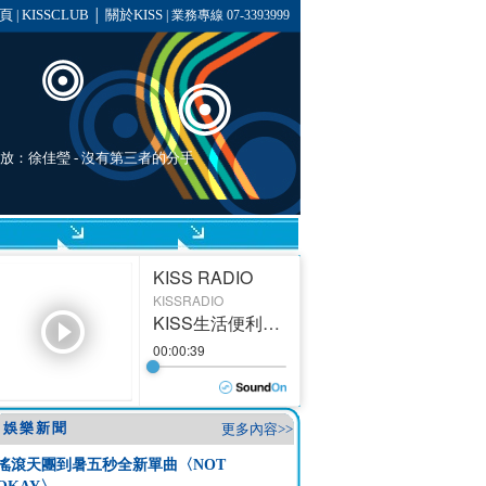
頁
KISSCLUB
關於KISS
|
│
| 業務專線 07-3393999
播放：
徐佳瑩
- 沒有第三者的分手
娛樂新聞
更多內容>>
搖滾天團到暑五秒全新單曲〈NOT