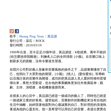
歌手：
Huang Ping Yuan / 黃品源
發行公司：滾石 / ROCK
發行時間：2010/03/19
1990年出道，至今足足20個年頭，黃品源從：K歌經典、萬年不敗的
[你怎麼捨得我難過]，到膾炙人口的全民情歌 [小薇]。在音樂口味上
創新多元的面貌，沒有令樂迷失望過。
在唱片公司對於藝人形象和音樂風格的操作之下，品源漸漸懂得了自
己，也明白了大眾對他的期望。[小薇]、[情人]、[愛你愛你]...等專輯
以活潑討喜的音樂作為開場，成功的把黃品源人見人愛的性格特質發
揮出來，果然大受歡迎，也令他的事業觸角更加往外推廣延伸；戲
劇、主持、演唱會，各樣機會接踵而來。
在很多人的心目中，黃品源已經是一個成功的藝人了，同時也已經是
一個成家立業的好爸爸。儘管如此，音樂創作的動機從來沒有自他的
生活中抽離，始終陪著他面對內心最誠實的自己，對於理想的浪漫執
著成為他的心靈支柱。他一直希望可以用自己的音樂，表達出實實在