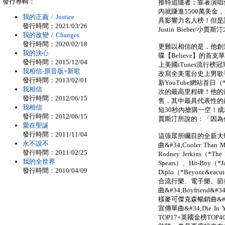
發行專輯：
推特追隨者；靠著演唱
內就賺進5500萬美金
我的正義 / Justice
具影響力名人榜！但是
發行時間：2021/03/26
Justin Bieber/小
我的改變 / Changes
發行時間：2020/02/18
更難以相信的是，他創
我的決心
碟【Believe】的首支單
發行時間：2015/12/04
上美國iTunes流行榜
我相信-原音版+新歌
改寫全美電台史上男歌
發行時間：2013/02/01
新YouTube網站首日
我相信
次的最高里程碑！他的
發行時間：2012/06/15
售，其中最具代表性的
我相信
短30秒內搶購一空！
發行時間：2012/06/15
賈斯汀所說的：「因為
愛在聖誕
發行時間：2011/11/04
這張眾所矚目的全新大碟
永不說不
曲&#34;Cooler Tha
發行時間：2011/02/25
Rodney Jerkins（*The
我的全世界
Spears）、Hit-Boy（*J
發行時間：2010/04/09
Diplo（*Beyonc
合流行樂、電子樂、節
曲&#34;Boyfrie
樣麥可傑克森暢銷曲&#34;We
宣傳單曲&#34;Die I
TOP17+英國金榜T