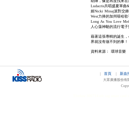
助陣，像是再度找來在成名
Ludacris共唱盛夏單曲&#
姬Nicki Minaj派對交鋒的
West力捧的加州嘻哈歌手
Long As You Lov
人心蕩神馳的流行電子樂&#3
藉著這張專輯的誕生，
界就沒有做不到的事！
資料來源： 環球音樂
首頁
新血
|
|
大眾廣播股份有限公司 
Copyr
51relaw
300714
nfc tag
smart card 