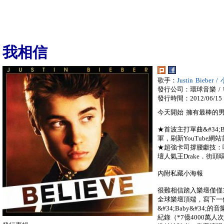
我相信
歌手：
Justin Bieber
發行公司：環球音樂 / Univ
發行時間：2012/06/15
今天開始 擁有最棒的
★首波主打單曲&#34;Bo
軍，刷新YouTube
★超強卡司撐腰獻技：嘻哈玩
壇人氣王Drake．街頭嘻
內附私藏小海報
很難相信踏入樂壇僅僅
全球樂壇頂端，寫下一
&#34;Baby&#34
紀錄（*7億4000萬人