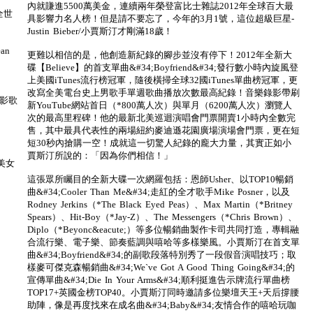
內就賺進5500萬美金，連續兩年榮登富比士雜誌2012年全球百大最
 全世
具影響力名人榜！但是請不要忘了，今年的3月1號，這位超級巨星-
Justin Bieber/小賈斯汀才剛滿18歲！
ean
更難以相信的是，他創造新紀錄的腳步並沒有停下！2012年全新大
碟【Believe】的首支單曲&#34;Boyfriend&#34;發行數小時內旋風登
上美國iTunes流行榜冠軍，隨後橫掃全球32國iTunes單曲榜冠軍，更
改寫全美電台史上男歌手單週歌曲播放次數最高紀錄！音樂錄影帶刷
拿大影歌
新YouTube網站首日（*800萬人次）與單月（6200萬人次）瀏覽人
次的最高里程碑！他的最新北美巡迴演唱會門票開賣1小時內全數完
售，其中最具代表性的兩場紐約麥迪遜花園廣場演場會門票，更在短
短30秒內搶購一空！成就這一切驚人紀錄的龐大力量，其實正如小
賈斯汀所說的：「因為你們相信！」
j 美女
這張眾所矚目的全新大碟一次網羅包括：恩師Usher、以TOP10暢銷
曲&#34;Cooler Than Me&#34;走紅的全才歌手Mike Posner，以及
Rodney Jerkins（*The Black Eyed Peas）、Max Martin（*Britney
Spears）、Hit-Boy（*Jay-Z）、The Messengers（*Chris Brown）、
Diplo（*Beyonc&eacute;）等多位暢銷曲製作卡司共同打造，專輯融
合流行樂、電子樂、節奏藍調與嘻哈等多樣樂風。小賈斯汀在首支單
曲&#34;Boyfriend&#34;的副歌段落特別秀了一段假音演唱技巧；取
樣麥可傑克森暢銷曲&#34;We`ve Got A Good Thing Going&#34;的
宣傳單曲&#34;Die In Your Arms&#34;順利挺進告示牌流行單曲榜
TOP17+英國金榜TOP40。小賈斯汀同時邀請多位樂壇天王+天后撐腰
助陣，像是再度找來在成名曲&#34;Baby&#34;友情合作的嘻哈玩咖