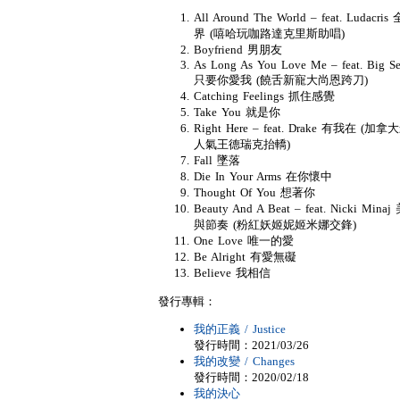
All Around The World – feat. Ludacris
界 (嘻哈玩咖路達克里斯助唱)
Boyfriend 男朋友
As Long As You Love Me – feat. Big S
只要你愛我 (饒舌新寵大尚恩跨刀)
Catching Feelings 抓住感覺
Take You 就是你
Right Here – feat. Drake 有我在 (加
人氣王德瑞克抬轎)
Fall 墜落
Die In Your Arms 在你懷中
Thought Of You 想著你
Beauty And A Beat – feat. Nicki Mina
與節奏 (粉紅妖姬妮姬米娜交鋒)
One Love 唯一的愛
Be Alright 有愛無礙
Believe 我相信
發行專輯：
我的正義 / Justice
發行時間：2021/03/26
我的改變 / Changes
發行時間：2020/02/18
我的決心