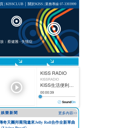
頁
KISSCLUB
關於KISS
|
│
| 業務專線 07-3393999
播放：
蔡健雅
-
失憶症
娛樂新聞
更多內容>>
傳奇天團邦喬飛邀來Jelly Roll合作全新單曲