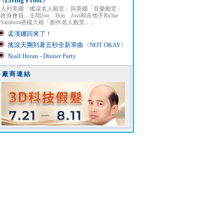
〈Living Proof〉
入列美國「搖滾名人殿堂」與英國「音樂殿堂」
終身會員，主唱Jon Bon Jovi和吉他手Richie
Sambora搭檔入籍「創作名人殿堂」...
孟漢娜回來了！
搖滾天團到暑五秒全新單曲〈NOT OKAY〉
Niall Horan - Dinner Party
廠商連結