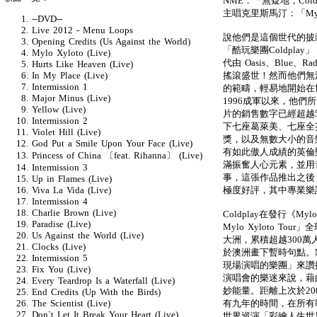
NME：「無疑地，Col
主唱克里斯馬汀：「Myl
--DVD--
Live 2012 - Menu Loops
說他們是這個世代的披
Opening Credits (Us Against the World)
「酷玩樂團Coldplay
Mylo Xyloto (Live)
代由 Oasis、Blue、R
Hurts Like Heaven (Live)
搖滾盛世！然而他們無
In My Place (Live)
Intermission 1
的範疇，輕易地開始在世
Major Minus (Live)
1996成軍以來，他
Yellow (Live)
片的銷售數字已經超越
Intermission 2
下七座葛萊美、七座全
Violet Hill (Live)
獎，以及無數大小的音
God Put a Smile Upon Your Face (Live)
有如此傲人成績的英倫樂團
Princess of China 〔feat. Rihanna〕 (Live)
滿振奮人心元素，並用
Intermission 3
事，這張作品推出之後
Up in Flames (Live)
極度好評，其中專業樂
Viva La Vida (Live)
Intermission 4
Charlie Brown (Live)
Coldplay在發行《M
Paradise (Live)
Mylo Xyloto 
Us Against the World (Live)
大洲，累積超越300萬
Clocks (Live)
於澳洲畫下暫時句點。N
Intermission 5
現場演唱的樂團」來讚
Fix You (Live)
演唱會的樂迷來說，藉
Every Teardrop Is a Waterfall (Live)
妙能量。距離上次於200
End Credits (Up With the Birds)
有九年的時間，在所有歌
The Scientist (Live)
Don`t Let It Break Your Heart (Live)
世界巡演「彩繪人生世