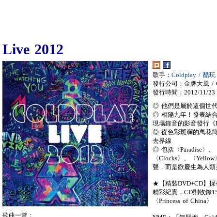
Live 2012
歌手：
Coldplay / 酷玩
發行公司：金牌大風 / Gol
發行時間：2012/11/23
◎ 他們是屬於這個世代的
◎ 相隔九年！發表結合最新
現場錄音的影音發行《Liv
◎ 從色彩斑斕的萬花
去界線
◎ 包括〈Paradise〉、〈
〈Clocks〉、〈Yel
聲，而是歡慶生為人類
★【精裝DVD+CD】採
精彩紀實，CD則收錄1
〈Princess of China〉
歌曲一覽：