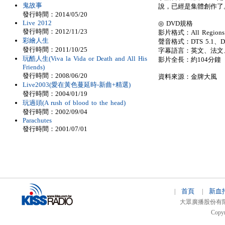
鬼故事
說，已經是集體創作了
發行時間：2014/05/20
Live 2012
◎ DVD規格
發行時間：2012/11/23
影片格式：All Regions
彩繪人生
聲音格式：DTS 5.1、Dolby
發行時間：2011/10/25
字幕語言：英文、法文
玩酷人生(Viva la Vida or Death and All His
影片全長：約104分鐘
Friends)
發行時間：2008/06/20
資料來源：金牌大風
Live2003(愛在黃色蔓延時-新曲+精選)
發行時間：2004/01/19
玩過頭(A rush of blood to the head)
發行時間：2002/09/04
Parachutes
發行時間：2001/07/01
首頁
新血
|
|
大眾廣播股份有限公司 
Copyr