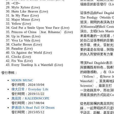
--CD--
場錄音的影音發行《Live
Mylo Xyloto (Live)
Hurts Like Heaven (Live)
這張作品由Paul Dugdale（
In My Place (Live)
The Prodigy《Wo
Major Minus (Live)
巡演」期間的表演為主軸，當
Yellow (Live)
大Montreal的Bell C
God Put a Smile Upon Your Face (Live)
演出。主唱Chris M
Princess of China 〔feat. Rihanna〕 (Live)
來最有趣的一次巡迴，
Up in Flames (Live)
於自己這張專輯的音樂
Viva La Vida (Live)
Charlie Brown (Live)
色手環、煙火、雷射光
Paradise (Live)
要的還是在現場，與我
Us Against the World (Live)
的加入而變得更有力量
Clocks (Live)
Fix You (Live)
導演Paul Dugdal
Every Teardrop Is a Waterfall (Live)
與樂團既有特色，我希
的細微感動。」在《Li
發行專輯：
〈Yellow〉、在Steve 
MOON MUSiC
Waterfall〉、英美兩
發行時間：2024/10/04
Scientist〉、最新主打
偉大日常 / Everyday Life
一次收錄其中。而在演
發行時間：2019/11/22
用最直接的方式貼近Co
萬花筒 / KALEIDOSCOPE
發行時間：2017/08/04
從色彩斑斕的萬花筒到
夢過頭/A Head Full Of Dream
線，一起齊唱的不只是
發行時間：2015/05/12
乎語言、距離、甚至是時