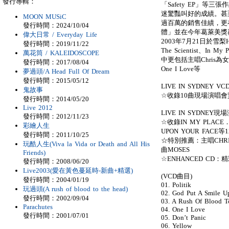
發行專輯：
「Safety EP」
迷驚豔叫好的成績。甚
MOON MUSiC
過百萬的銷售佳績，更
發行時間：2024/10/04
體」並在今年葛萊美獎
偉大日常 / Everyday Life
2003年7月21日於雪梨Ho
發行時間：2019/11/22
The Scientist、I
萬花筒 / KALEIDOSCOPE
中更包括主唱Chris
發行時間：2017/08/04
One I Love等
夢過頭/A Head Full Of Dream
發行時間：2015/05/12
LIVE IN SYDNEY VC
鬼故事
☆收錄10曲現場演唱
發行時間：2014/05/20
Live 2012
LIVE IN SYDNEY
發行時間：2012/11/23
☆收錄IN MY PLACE．
彩繪人生
UPON YOUR FA
發行時間：2011/10/25
☆特別推薦：主唱CHR
玩酷人生(Viva la Vida or Death and All His
曲MOSES
Friends)
☆ENHANCED CD
發行時間：2008/06/20
Live2003(愛在黃色蔓延時-新曲+精選)
(VCD曲目)
發行時間：2004/01/19
01. Politik
玩過頭(A rush of blood to the head)
02. God Put A Smile U
發行時間：2002/09/04
03. A Rush Of Blood 
Parachutes
04. One I Love
發行時間：2001/07/01
05. Don’t Panic
06. Yellow