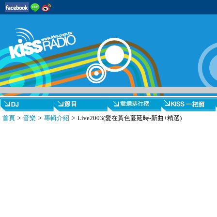
首頁
>
音樂
>
專輯介紹
> Live2003(愛在黃色蔓延時-新曲+精選)