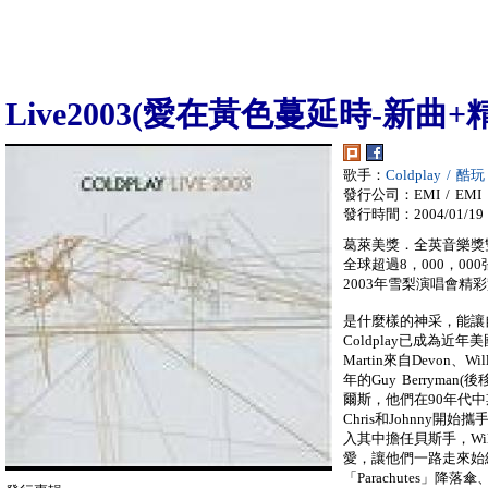
Live2003(愛在黃色蔓延時-新曲+
歌手：
Coldplay / 酷玩
發行公司：EMI / EMI
發行時間：2004/01/19
葛萊美獎．全英音樂獎
全球超過8，000，0
2003年雪梨演唱會精
是什麼樣的神采，能讓
Coldplay已成為近
Martin來自Devon、
年的Guy Berryman(
爾斯，他們在90年代
Chris和Johnny
入其中擔任貝斯手，Wi
愛，讓他們一路走來始
「Parachutes」降落傘、