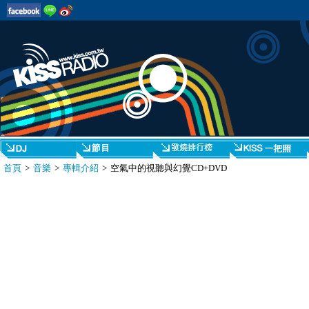
首頁
>
音樂
>
專輯介紹
> 空氣中的視聽與幻覺CD+DVD