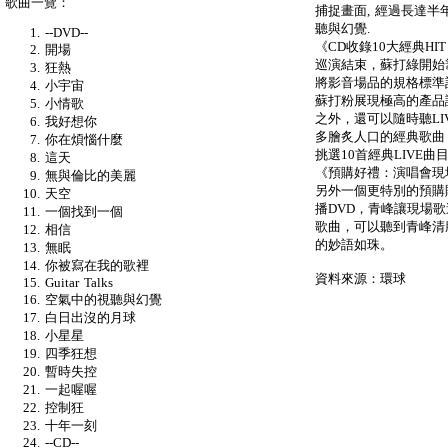
歌曲一覽：
捕捉畫面, 經過長達半
聽與幻覺.
--DVD--
《CD收錄10大經典HIT 
開場
巡演結束，蘇打綠開始籌
狂熱
將影音場品的規格標準訂
小宇宙
蘇打粉展現極高的產品
小情歌
之外，還可以隨時聽LIV
我好想你
多膾炙人口的經典歌曲
你在煩惱什麼
挑選10首經典LIVE
這天
《預購好禮：演唱會現場
無與倫比的美麗
另外一個更特別的預購
天空
播DVD，青峰讓現場
一個找到一個
歌曲，可以聽到青峰清
相信
的妙語如珠。
無眠
你被寫在我的歌裡
資料來源：環球
Guitar Talks
空氣中的視聽與幻覺
白日出沒的月球
小星星
四季狂想
暫時失控
一起喔喔
控制狂
十年一刻
--CD--