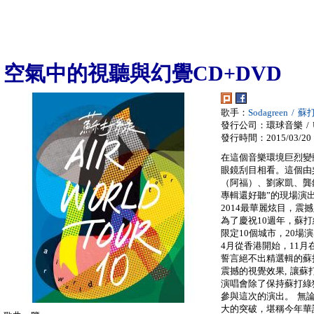
空氣中的視聽與幻覺CD+DVD
歌手：
Sodagreen / 
發行公司：環球音樂 / Univ
發行時間：2015/03/20
在這個音樂環境巨烈變
眼鏡刮目相看。這個由
（阿福）、劉家凱、龔
專輯還好聽”的現場演
2014最華麗炫目，震
為了慶祝10週年，蘇
限定10個城市，20場
4月從香港開始，11月
誓言絕不出精選輯的蘇打
震撼的視覺效果, 讓蘇
演唱會除了保持蘇打綠
參與這次的演出。 無
大的突破，堪稱今年華