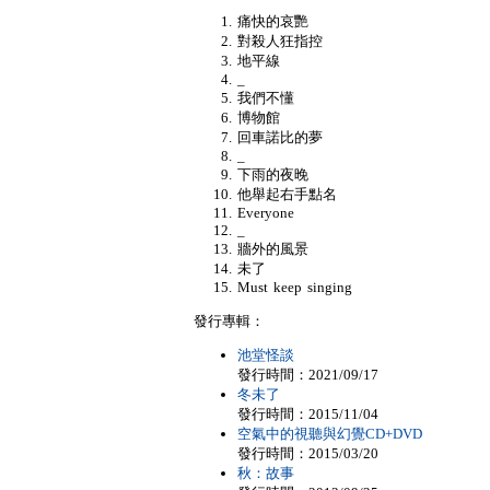
痛快的哀艷
對殺人狂指控
地平線
_
我們不懂
博物館
回車諾比的夢
_
下雨的夜晚
他舉起右手點名
Everyone
_
牆外的風景
未了
Must keep singing
發行專輯：
池堂怪談
發行時間：2021/09/17
冬未了
發行時間：2015/11/04
空氣中的視聽與幻覺CD+DVD
發行時間：2015/03/20
秋：故事