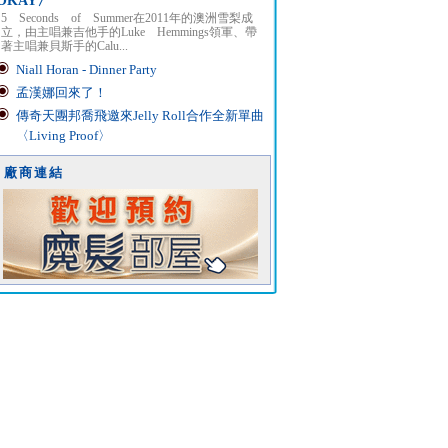
OKAY〉
5 Seconds of Summer在2011年的澳洲雪梨成
立，由主唱兼吉他手的Luke Hemmings領軍、帶
著主唱兼貝斯手的Calu...
Niall Horan - Dinner Party
孟漢娜回來了！
傳奇天團邦喬飛邀來Jelly Roll合作全新單曲
〈Living Proof〉
廠商連結