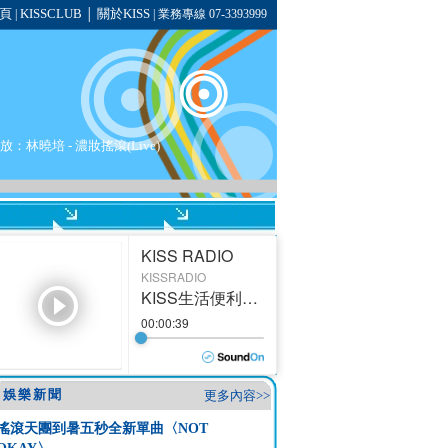
頁
KISSCLUB
關於KISS
|
│
| 業務專線 07-3393999
播放：
林曉培
-
濃妝搖滾(Live)
娛樂新聞
更多內容>>
搖滾天團到暑五秒全新單曲〈NOT