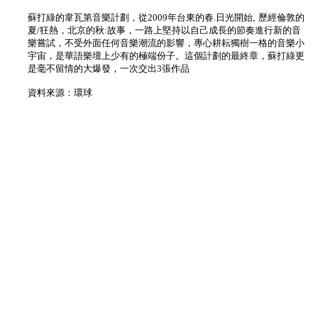
蘇打綠的韋瓦第音樂計劃，從2009年台東的春.日光開始, 歷經倫敦的
夏/狂熱，北京的秋:故事，一路上堅持以自己成長的節奏進行新的音
樂嘗試，不受外面任何音樂潮流的影響，專心耕耘獨樹一格的音樂小
宇宙，是華語樂壇上少有的極端份子。這個計劃的最終章，蘇打綠更
是毫不留情的大爆發，一次交出3張作品
資料來源：環球