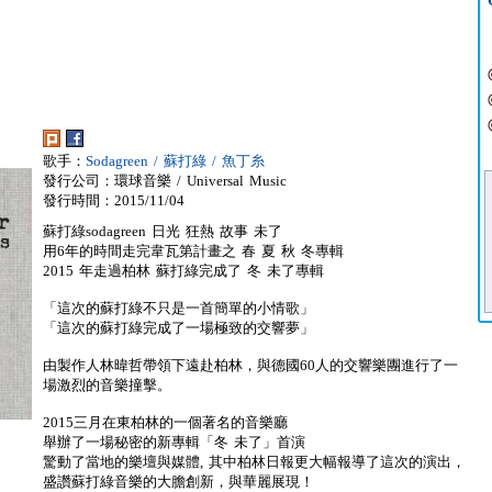
歌手：
Sodagreen / 蘇打綠 / 魚丁糸
發行公司：環球音樂 / Universal Music
發行時間：2015/11/04
蘇打綠sodagreen 日光 狂熱 故事 未了
用6年的時間走完韋瓦第計畫之 春 夏 秋 冬專輯
2015 年走過柏林 蘇打綠完成了 冬 未了專輯
「這次的蘇打綠不只是一首簡單的小情歌」
「這次的蘇打綠完成了一場極致的交響夢」
由製作人林暐哲帶領下遠赴柏林，與德國60人的交響樂團進行了一
場激烈的音樂撞擊。
2015三月在東柏林的一個著名的音樂廳
舉辦了一場秘密的新專輯「冬 未了」首演
驚動了當地的樂壇與媒體, 其中柏林日報更大幅報導了這次的演出，
盛讚蘇打綠音樂的大膽創新，與華麗展現！