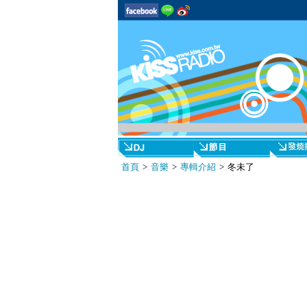
首頁
>
音樂
>
專輯介紹
> 冬未了